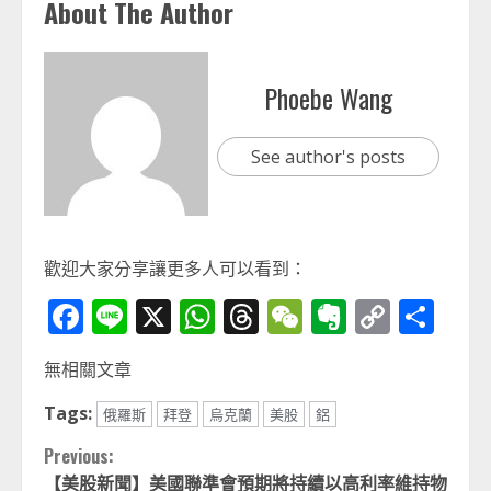
About The Author
Phoebe Wang
See author's posts
歡迎大家分享讓更多人可以看到：
Facebook
Line
X
WhatsApp
Threads
WeChat
Evernot
Copy
分
Link
享
無相關文章
Tags:
俄羅斯
拜登
烏克蘭
美股
鋁
Continue
Previous:
【美股新聞】美國聯準會預期將持續以高利率維持物