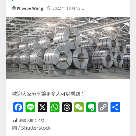
Phoebe Wang
2022 年 10 月 13 日
歡迎大家分享讓更多人可以看到：
Facebook
Line
X
WhatsApp
Threads
WeChat
Evernot
Copy
分
Link
享
瀏覽人數：
987
圖 / Shutterstock