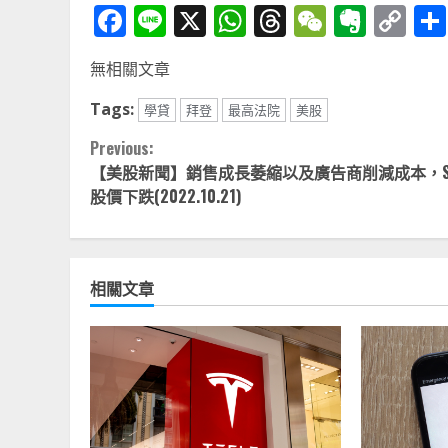
Facebook
Line
X
WhatsApp
Threads
WeChat
Ever
Co
Li
無相關文章
Tags:
學貸
拜登
最高法院
美股
Continue
Previous:
【美股新聞】銷售成長萎縮以及廣告商削減成本，Sn
Reading
股價下跌(2022.10.21)
相關文章