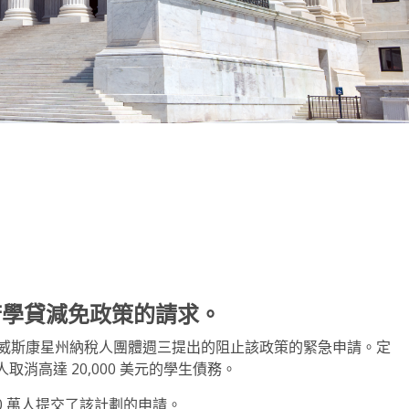
note
py
分
nk
享
府學貸減免政策的請求。
週四駁回了威斯康星州納稅人團體週三提出的阻止該政策的緊急申請。定
消高達 20,000 美元的學生債務。
00 萬人提交了該計劃的申請。