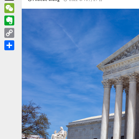
Threads
WeChat
Evernote
Copy
Link
分
享