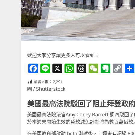
歡迎大家分享讓更多人可以看到：
Facebook
Line
X
WhatsApp
Threads
WeChat
Ever
Co
Li
瀏覽人數：
2,291
圖 / Shutterstock
美國最高法院駁回了阻止拜登政
美國最高法院法官Amy Coney Barrett 
於本週末開始生效的貸款減免計劃將為數百萬借款人取
在美國教育部啟動 beta 測試後，上週末有超過 8