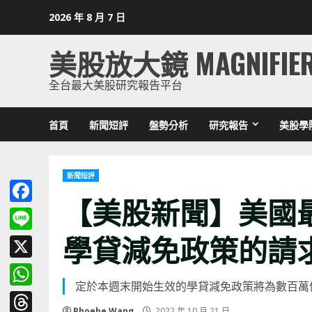
Skip
2026 年 8 月 7 日
to
content
美股放大鏡 MAGNIFIE
全台最大美股研究報告平台
首頁
新聞短評
盤勢分析
研究報告
美股學
新聞短評
【美股新聞】美國
Facebook
學貸減免政策的請求(20
Line
X
定於本週末開始生效的學貸減免政策將為數百萬借款
WhatsApp
Phoebe Wang
2022 年 10 月 21 日