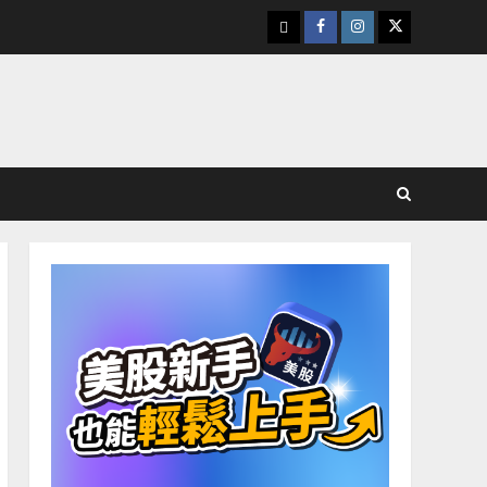
下
Facebook
Instagram
Twitter
載
美
股
K
線