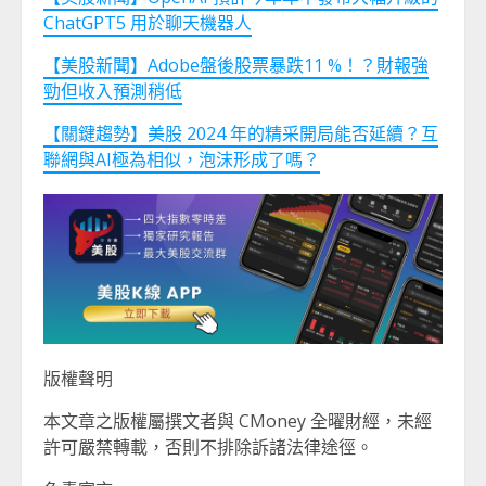
ChatGPT5 用於聊天機器人
【美股新聞】Adobe盤後股票暴跌11 %！？財報強
勁但收入預測稍低
【關鍵趨勢】美股 2024 年的精采開局能否延續？互
聯網與AI極為相似，泡沫形成了嗎？
版權聲明
本文章之版權屬撰文者與 CMoney 全曜財經，未經
許可嚴禁轉載，否則不排除訴諸法律途徑。