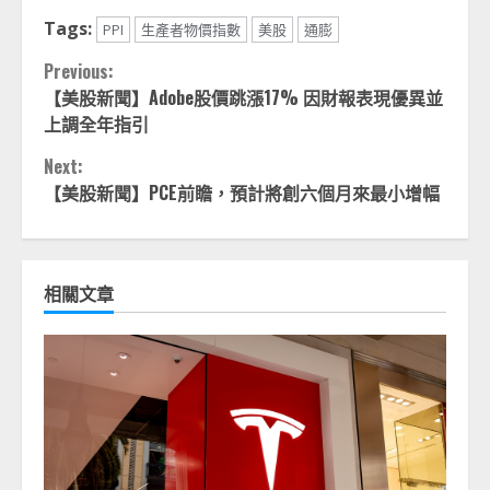
Tags:
PPI
生產者物價指數
美股
通膨
Continue
Previous:
【美股新聞】Adobe股價跳漲17% 因財報表現優異並
Reading
上調全年指引
Next:
【美股新聞】PCE前瞻，預計將創六個月來最小增幅
相關文章