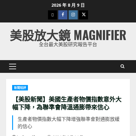
Skip
2026 年 8 月 9 日
to
下
Facebook
Instagram
Twitter
content
載
美股放大鏡 MAGNIFIER
美
股
全台最大美股研究報告平台
K
線
Primary
Menu
新聞短評
【美股新聞】美國生產者物價指數意外大
幅下降，為聯準會降溫通膨帶來信心
生產者物價指數大幅下降增強聯準會對通膨放緩
的信心