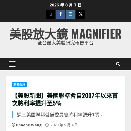
Skip
2026 年 8 月 7 日
to
下
Facebook
Instagram
Twitter
content
載
美股放大鏡 MAGNIFIER
美
股
全台最大美股研究報告平台
K
線
Primary
Menu
新聞短評
【美股新聞】美國聯準會自2007年以來首
次將利率提升至5%
週三美國聯邦儲備委員會將利率調升1碼。
Phoebe Wang
2023 年 5 月 4 日