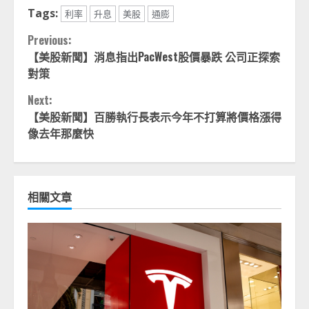
Tags:
利率
升息
美股
通膨
Continue
Previous:
【美股新聞】消息指出PacWest股價暴跌 公司正探索
Reading
對策
Next:
【美股新聞】百勝執行長表示今年不打算將價格漲得
像去年那麼快
相關文章