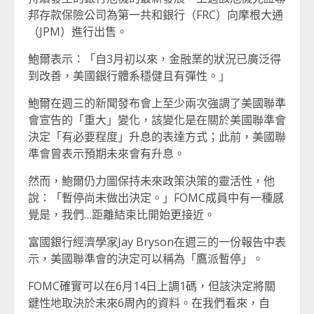
邦存款保險公司為第一共和銀行（FRC）向摩根大通
（JPM）進行出售。
鮑爾表示：「自3月初以來，金融業的狀況已廣泛得
到改善，美國銀行體系穩健且有彈性。」
鮑爾在週三的新聞發布會上至少兩次強調了美國聯準
會宣告的「重大」變化，該變化是在關於美國聯準會
決定「有必要程度」升息的表達方式；此前，美國聯
準會曾表示預期未來會有升息。
然而，鮑爾仍力圖保持未來政策決策的靈活性，他
說：「暫停尚未做出決定。」FOMC成員中有一種感
覺是，我們…距離結束比開始更接近。
富國銀行經濟學家Jay Bryson在週三的一份報告中表
示，美國聯準會的決定可以稱為「鷹派暫停」。
FOMC確實可以在6月14日上調1碼，但該決定將關
鍵性地取決於未來6周內的資料。在我們看來，自