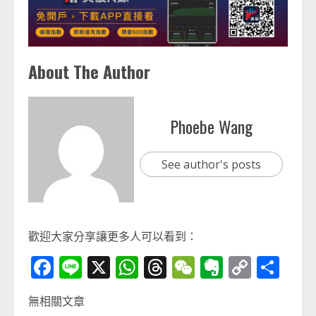
About The Author
Phoebe Wang
See author's posts
歡迎大家分享讓更多人可以看到：
Facebook
Line
X
WhatsApp
Threads
WeChat
Evernot
Copy
分
Link
享
無相關文章