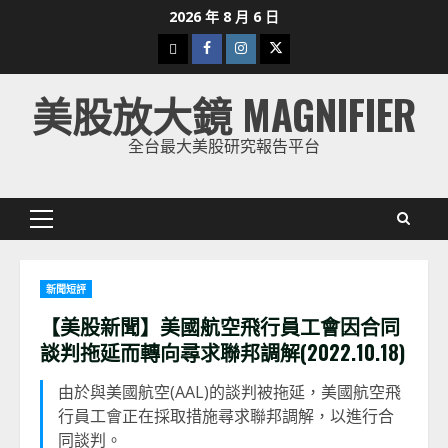
Skip
2026 年 8 月 6 日
to
下
Facebook
Instagram
Twitter
content
載
美股放大鏡 MAGNIFIER
美
股
全台最大美股研究報告平台
K
線
Primary
Menu
新聞短評
【美股新聞】美國航空飛行員工會因合同
談判拖延而轉向尋求聯邦調解(2022.10.18)
由於與美國航空(AAL)的談判被拖延，美國航空飛
行員工會正在採取措施尋求聯邦調解，以進行合
同談判。