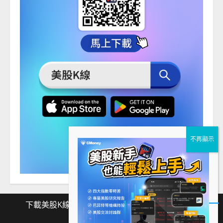
下載美股K線
Facebook
Instagram
Twitter