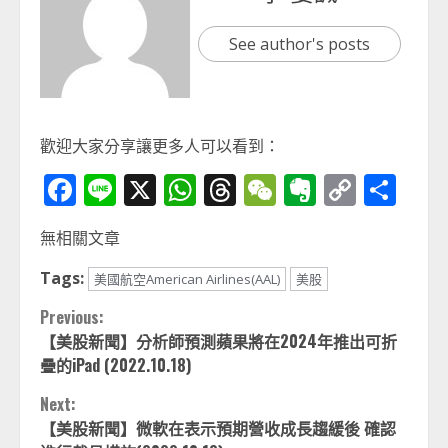
See author's posts
歡迎大家分享讓更多人可以看到：
Facebook
Line
X
WhatsApp
Threads
WeChat
Evernot
Copy
分
Link
享
無相關文章
Tags:
美國航空American Airlines(AAL)
美股
Continue
Previous:
【美股新聞】分析師預測蘋果將在2024年推出可折
Reading
疊的iPad (2022.10.18)
Next:
【美股新聞】微軟在表示預期營收成長趨緩後 確認