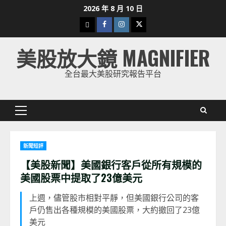
Skip
2026 年 8 月 10 日
to
下
Facebook
Instagram
Twitter
content
載
美股放大鏡 MAGNIFIER
美
股
全台最大美股研究報告平台
K
線
Primary
Menu
新聞短評
【美股新聞】美國銀行客戶從所有規模的
美國股票中提取了23億美元
上週，儘管股市相對平靜，但美國銀行公司的客
戶仍售出各種規模的美國股票，大約撤回了23億
美元