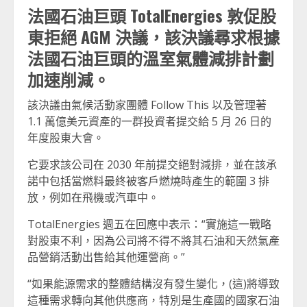
法國石油巨頭 TotalEnergies 敦促股
東拒絕 AGM 決議，該決議尋求根據
法國石油巨頭的溫室氣體減排計劃
加速削減。
該決議由氣候活動家團體 Follow This 以及管理著
1.1 萬億美元資產的一群投資者提交給 5 月 26 日的
年度股東大會。
它要求該公司在 2030 年前提交絕對減排，並在該承
諾中包括當燃料最終被客戶燃燒時產生的範圍 3 排
放，例如在飛機或汽車中。
TotalEnergies 週五在回應中表示：“實施這一戰略
對股東不利，因為公司將不得不將其石油和天然氣產
品營銷活動出售給其他運營商。”
“如果能源需求的整體結構沒有發生變化，(這)將導致
這種需求轉向其他供應商，特別是生產國的國家石油