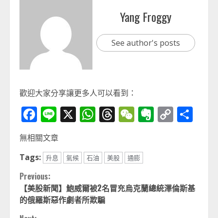
Yang Froggy
See author's posts
歡迎大家分享讓更多人可以看到：
Facebook
Line
X
WhatsApp
Threads
WeChat
Evernot
Copy
分
Link
享
無相關文章
Tags:
升息
氣候
石油
美股
通膨
Continue
Previous:
【美股新聞】鮑威爾被2名冒充烏克蘭總統澤倫斯基
Reading
的俄羅斯惡作劇者所欺騙