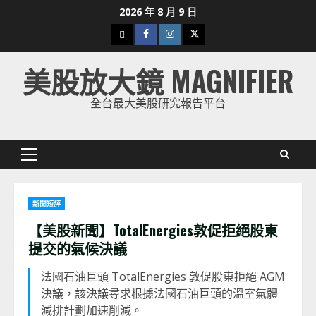
Skip
2026 年 8 月 9 日
to
下
Facebook
Instagram
Twitter
content
載
美股放大鏡 MAGNIFIER
美
股
全台最大美股研究報告平台
K
線
Primary
Menu
新聞短評
【美股新聞】TotalEnergies敦促拒絕股東
提交的氣候決議
法國石油巨頭 TotalEnergies 敦促股東拒絕 AGM
決議，該決議尋求根據法國石油巨頭的溫室氣體
減排計劃加速削減。