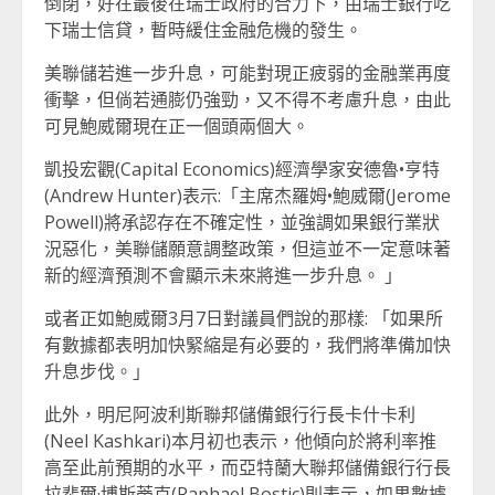
倒閉，好在最後在瑞士政府的合力下，由瑞士銀行吃
下瑞士信貸，暫時緩住金融危機的發生。
美聯儲若進一步升息，可能對現正疲弱的金融業再度
衝擊，但倘若通膨仍強勁，又不得不考慮升息，由此
可見鮑威爾現在正一個頭兩個大。
凱投宏觀(Capital Economics)經濟學家安德魯•亨特
(Andrew Hunter)表示:「主席杰羅姆•鮑威爾(Jerome
Powell)將承認存在不確定性，並強調如果銀行業狀
況惡化，美聯儲願意調整政策，但這並不一定意味著
新的經濟預測不會顯示未來將進一步升息。 」
或者正如鮑威爾3月7日對議員們說的那樣: 「如果所
有數據都表明加快緊縮是有必要的，我們將準備加快
升息步伐。」
此外，明尼阿波利斯聯邦儲備銀行行長卡什卡利
(Neel Kashkari)本月初也表示，他傾向於將利率推
高至此前預期的水平，而亞特蘭大聯邦儲備銀行行長
拉斐爾·博斯蒂克(Raphael Bostic)則表示，如果數據