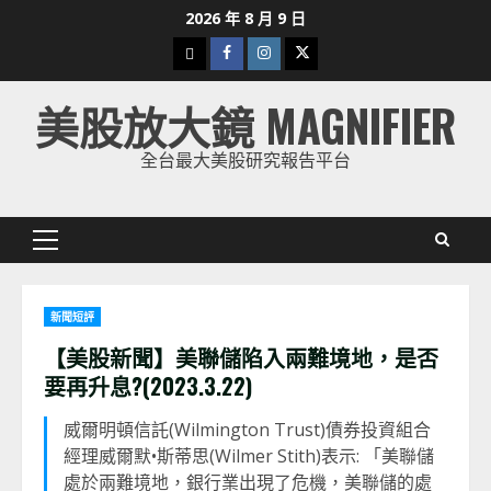
Skip
2026 年 8 月 9 日
to
下
Facebook
Instagram
Twitter
content
載
美股放大鏡 MAGNIFIER
美
股
全台最大美股研究報告平台
K
線
Primary
Menu
新聞短評
【美股新聞】美聯儲陷入兩難境地，是否
要再升息?(2023.3.22)
威爾明頓信託(Wilmington Trust)債券投資組合
經理威爾默•斯蒂思(Wilmer Stith)表示: 「美聯儲
處於兩難境地，銀行業出現了危機，美聯儲的處