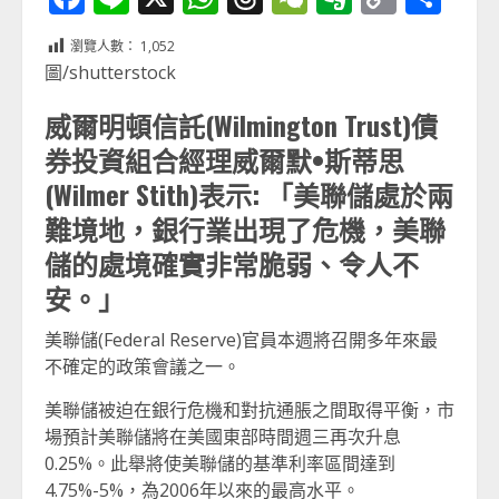
Link
享
瀏覽人數：
1,052
圖/shutterstock
威爾明頓信託(Wilmington Trust)債
券投資組合經理威爾默•斯蒂思
(Wilmer Stith)表示: 「美聯儲處於兩
難境地，銀行業出現了危機，美聯
儲的處境確實非常脆弱、令人不
安。」
美聯儲(Federal Reserve)官員本週將召開多年來最
不確定的政策會議之一。
美聯儲被迫在銀行危機和對抗通脹之間取得平衡，市
場預計美聯儲將在美國東部時間週三再次升息
0.25%。此舉將使美聯儲的基準利率區間達到
4.75%-5%，為2006年以來的最高水平。