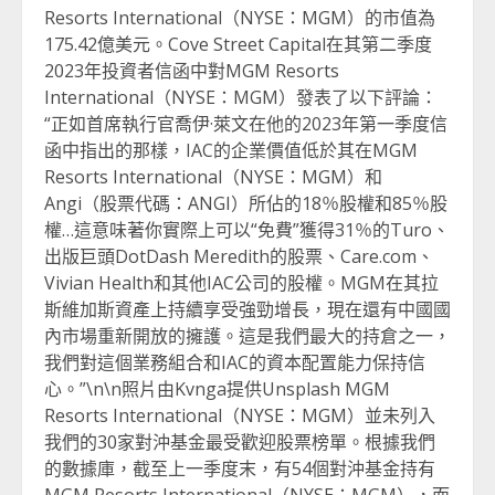
Resorts International（NYSE：MGM）的市值為
175.42億美元。Cove Street Capital在其第二季度
2023年投資者信函中對MGM Resorts
International（NYSE：MGM）發表了以下評論：
“正如首席執行官喬伊·萊文在他的2023年第一季度信
函中指出的那樣，IAC的企業價值低於其在MGM
Resorts International（NYSE：MGM）和
Angi（股票代碼：ANGI）所佔的18％股權和85％股
權…這意味著你實際上可以“免費”獲得31％的Turo、
出版巨頭DotDash Meredith的股票、Care.com、
Vivian Health和其他IAC公司的股權。MGM在其拉
斯維加斯資產上持續享受強勁增長，現在還有中國國
內市場重新開放的擁護。這是我們最大的持倉之一，
我們對這個業務組合和IAC的資本配置能力保持信
心。”\n\n照片由Kvnga提供Unsplash MGM
Resorts International（NYSE：MGM）並未列入
我們的30家對沖基金最受歡迎股票榜單。根據我們
的數據庫，截至上一季度末，有54個對沖基金持有