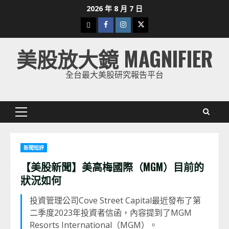
Skip
2026 年 8 月 7 日
to
下
Facebook
Instagram
Twitter
content
載
美股放大鏡 MAGNIFIER
美
股
全台最大美股研究報告平台
K
線
Primary
Menu
新聞短評
【美股新聞】美高梅國際（MGM）目前的
狀況如何
投資管理公司Cove Street Capital最近發布了第
二季度2023年投資者信函，內容提到了MGM
Resorts International（MGM）。