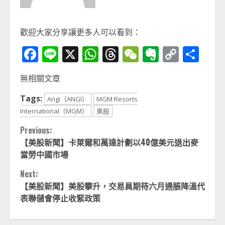
歡迎大家分享讓更多人可以看到：
Facebook
Line
X
WhatsApp
Threads
WeChat
Evernot
Copy
分
Link
享
無相關文章
Tags:
Angi（ANGI）
MGM Resorts
International（MGM）
美股
Continue
Previous:
【美股新聞】卡萊爾和萬達計劃以40億美元退出麥
Reading
當勞中國市場
Next:
【美股新聞】美股攀升，交易員期待六月通脹降溫代
表聯儲會停止收緊政策