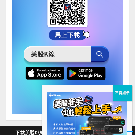
下載美股K線
Facebook
Instagram
Twitter