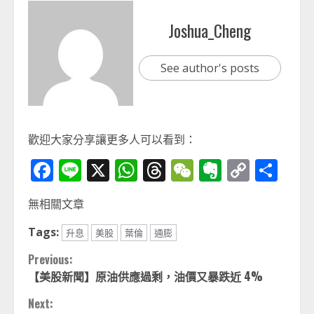
Joshua_Cheng
See author's posts
歡迎大家分享讓更多人可以看到：
Facebook
Line
X
WhatsApp
Threads
WeChat
Evernot
Copy
分
Link
享
無相關文章
Tags:
升息
美股
葉倫
通膨
Continue
Previous:
【美股新聞】原油供應過剩，油價又暴跌近 4%
Reading
Next: