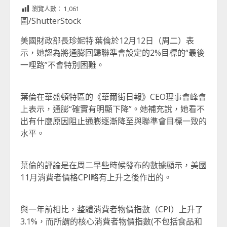
Link
享
瀏覽人數：
1,061
圖/ShutterStock
美國財政部長珍妮特·葉倫於12月12日（周二）表
示，她認為將通膨回歸聯準會設定的2%目標的“最後
一哩路”不會特別困難。
葉倫在華盛頓特區的《華爾街日報》CEO理事會峰會
上表示，通膨“確實有明顯下降”。她補充說，她看不
出有什麼原因阻止通膨逐漸降至與聯準會目標一致的
水平。
葉倫的評論是在周二早些時候發布的數據顯示，美國
11月消費者價格CPI略有上升之後作出的。
與一年前相比，整體消費者物價指數（CPI）上升了
3.1%，而所謂的核心消費者物價指數(不包括食品和