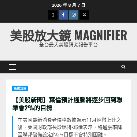
Skip
2026 年 8 月 7 日
to
下
Facebook
Instagram
Twitter
content
載
美股放大鏡 MAGNIFIER
美
股
全台最大美股研究報告平台
K
線
Primary
Menu
新聞短評
【美股新聞】葉倫預計通膨將逐步回到聯
準會2%的目標
在美國最新消費者價格數據顯示11月輕微上升之
後，美國財政部長珍妮特•耶倫表示，將通脹率降
至聯邦儲備設定的2%目標不會特別困難。