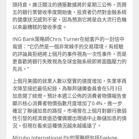
頭持倉。廣泛關注的通脹數據將於星期三公佈，而周
五的銀行業營收季度開始後，投資者仍然對金融系統
的健康狀況感到不安，因為預測它將是自大流行危機
以來最糟糕的營收季度。
ING Bank策略師Chris Turner在給客戶的一封信中
寫道：“它仍然是一個非常棘手的交易環境。有經驗
的評論員拒絕將上個月的事件視為一次性事件，而是
更喜歡將銀行失敗視為全球金融系統即將面臨壓力的
先兆。”
上個月美國的就業人數以堅實的速度增加，失業率再
次降至接近最低紀錄，為聯邦儲備委員會在5月3日
加息開了綠燈。預計本週三公佈的消費者物價報告會
顯示核心消費者物價指數月度增加了0.4%，進一步
確定了聯儲加息的路徑。市場曾在上個月對銀行脆弱
性引發的經濟衰退恐懼偶爾出現過中止聯儲加息的情
況，但現在看來這種情況越來越遙遠了。
Mizuho International Plc的策略師包括Evelyne