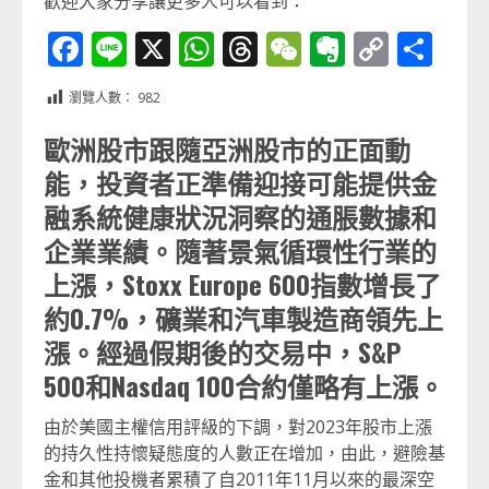
歡迎大家分享讓更多人可以看到：
Facebook
Line
X
WhatsApp
Threads
WeChat
Evernot
Copy
分
Link
享
瀏覽人數：
982
歐洲股市跟隨亞洲股市的正面動
能，投資者正準備迎接可能提供金
融系統健康狀況洞察的通脹數據和
企業業績。隨著景氣循環性行業的
上漲，Stoxx Europe 600指數增長了
約0.7%，礦業和汽車製造商領先上
漲。經過假期後的交易中，S&P
500和Nasdaq 100合約僅略有上漲。
由於美國主權信用評級的下調，對2023年股市上漲
的持久性持懷疑態度的人數正在增加，由此，避險基
金和其他投機者累積了自2011年11月以來的最深空