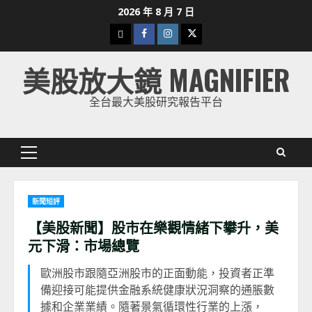
Skip
2026 年 8 月 7 日
to
下
Facebook
Instagram
Twitter
content
載
美股放大鏡 MAGNIFIER
美
股
全台最大美股研究報告平台
K
線
Primary
Menu
新聞短評
【美股新聞】股市在樂觀情緒下攀升，美
元下滑：市場總覽
歐洲股市跟隨亞洲股市的正面動能，投資者正準
備迎接可能提供金融系統健康狀況洞察的通脹數
據和企業業績。隨著景氣循環性行業的上漲，