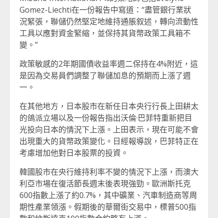
Gomez-Liechti在一份報告中寫道：“盡管銀行業狀
況緊張，聯儲仍然堅定地維持通脹叙述，轉向流動性
工具以應對資金緊縮，並保持其貨幣政策工具箱不
變。”
政策敏感的2年期國債收益率週二保持在4%附近，這
是因為交易員們調整了聯儲加息的預期而上漲了週
一。
在其他地方，日本股市在新任日本央行行長上田耕太
的鴿派立場以及一份報告指出沃倫·巴菲特重新把目
光投向日本的情況下上漲。上田表示，現在可能不會
出現重大的貨幣政策變化。日經報導說，巴菲特正在
考慮增加他對日本股票的投資。
韓國股市在央行維持利率不變的情況下上漲，而澳大
利亞市場在復活節長週末後表現強勁。歐洲斯托克
600指數上漲了約0.7%，其中礦業、汽車制造商等周
期性產業領漲。假期後的華爾街交易中，標普500指