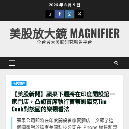
Skip
2026 年 8 月 9 日
to
下
Facebook
Instagram
Twitter
content
載
美股放大鏡 MAGNIFIER
美
股
全台最大美股研究報告平台
K
線
Primary
Menu
新聞短評
【美股新聞】蘋果下週將在印度開設第一
家門店，凸顯首席執行官蒂姆庫克Tim
Cook對該國的樂觀看法
蘋果公司即將在印度開設首家實體店，突顯了這
個國家對於這家美國科技公司在 iPhone 銷售和製