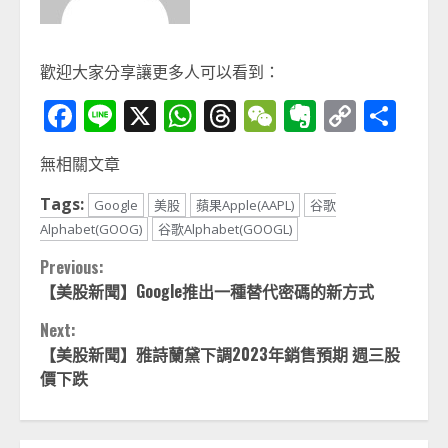
歡迎大家分享讓更多人可以看到：
Facebook
Line
X
WhatsApp
Threads
WeChat
Evernot
Copy
分
Link
享
無相關文章
Tags:
Google
美股
蘋果Apple(AAPL)
谷歌
Alphabet(GOOG)
谷歌Alphabet(GOOGL)
Continue
Previous:
【美股新聞】Google推出一種替代密碼的新方式
Reading
Next:
【美股新聞】雅詩蘭黛下調2023年銷售預期 週三股
價下跌