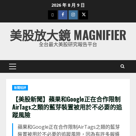
Skip
2026 年 8 月 9 日
to
下
Facebook
Instagram
Twitter
content
載
美股放大鏡 MAGNIFIER
美
股
全台最大美股研究報告平台
K
線
Primary
Menu
新聞短評
【美股新聞】蘋果和Google正在合作限制
AirTags之類的藍芽裝置被用於不必要的追
蹤風險
蘋果和Google正在合作限制AirTags之類的藍芽
裝置被用於不必要的追蹤風險，因為有許多報導