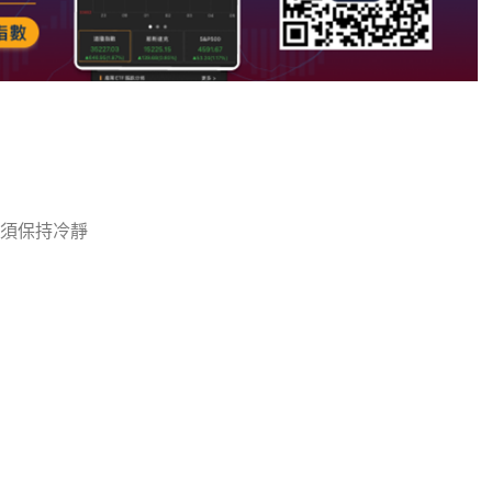
須保持冷靜
note
py
分
nk
享