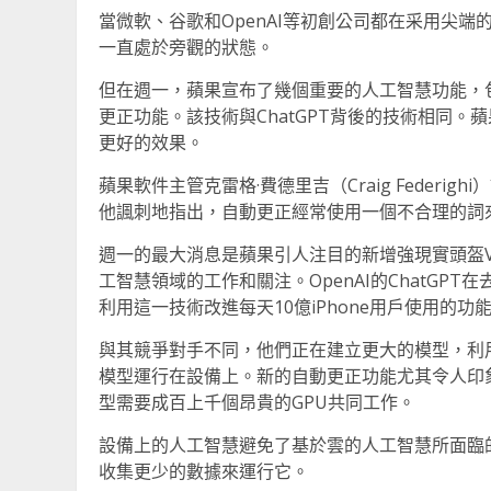
當微軟、谷歌和OpenAI等初創公司都在采用尖
一直處於旁觀的狀態。
但在週一，蘋果宣布了幾個重要的人工智慧功能，包
更正功能。該技術與ChatGPT背後的技術相同
更好的效果。
蘋果軟件主管克雷格·費德里吉（Craig Feder
他諷刺地指出，自動更正經常使用一個不合理的詞
週一的最大消息是蘋果引人注目的新增強現實頭盔Vi
工智慧領域的工作和關注。OpenAI的ChatG
利用這一技術改進每天10億iPhone用戶使用的功
與其競爭對手不同，他們正在建立更大的模型，利
模型運行在設備上。新的自動更正功能尤其令人印象深
型需要成百上千個昂貴的GPU共同工作。
設備上的人工智慧避免了基於雲的人工智慧所面臨
收集更少的數據來運行它。