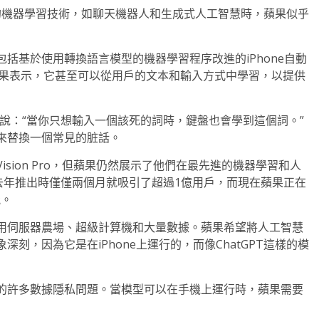
端的機器學習技術，如聊天機器人和生成式人工智慧時，蘋果似乎
括基於使用轉換語言模型的機器學習程序改進的iPhone自動
。蘋果表示，它甚至可以從用戶的文本和輸入方式中學習，以提供
ighi）說：“當你只想輸入一個該死的詞時，鍵盤也會學到這個詞。”
來替換一個常見的脏話。
sion Pro，但蘋果仍然展示了他們在最先進的機器學習和人
PT在去年推出時僅僅兩個月就吸引了超過1億用戶，而現在蘋果正在
能。
用伺服器農場、超級計算機和大量數據。蘋果希望將人工智慧
刻，因為它是在iPhone上運行的，而像ChatGPT這樣的模
的許多數據隱私問題。當模型可以在手機上運行時，蘋果需要