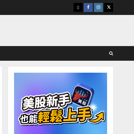
下
Facebook
Instagram
Twitter
載
美
股
K
線