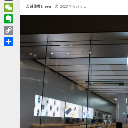
Threads
莊佳蓉 hieva
2023 年 6 月 6 日
WeChat
Evernote
Copy
Link
分
享