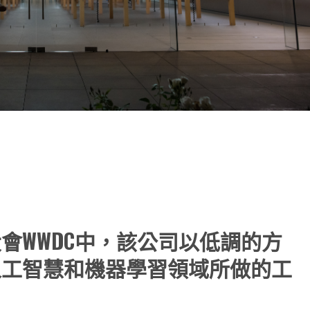
note
py
分
nk
享
會WWDC中，該公司以低調的方
人工智慧和機器學習領域所做的工