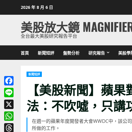
Skip
2026 年 8 月 6 日
to
content
美股放大鏡 MAGNIFIE
全台最大美股研究報告平台
首頁
新聞短評
盤勢分析
研究報告
美股學
新聞短評
【美股新聞】蘋果
Facebook
法：不吹噓，只講
Line
X
在週一的蘋果年度開發者大會WWDC中，該公
WhatsApp
所做的工作。