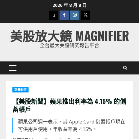
Skip
2026 年 8 月 8 日
to
下
Facebook
Instagram
Twitter
content
載
美股放大鏡 MAGNIFIER
美
股
全台最大美股研究報告平台
K
線
Primary
Menu
新聞短評
【美股新聞】蘋果推出利率為 4.15% 的儲
蓄帳戶
蘋果公司週一表示，其 Apple Card 儲蓄帳戶現在
可供用戶使用，年收益率為 4.15%。