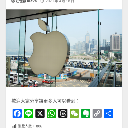
莊佳蓉 hieva
2023 年 4 月 18 日
歡迎大家分享讓更多人可以看到：
Facebook
Line
X
WhatsApp
Threads
WeChat
Evernot
Copy
分
Link
享
瀏覽人數：
806