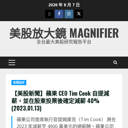
Skip
2026 年 8 月 7 日
to
下
Facebook
Instagram
Twitter
content
載
美股放大鏡 MAGNIFIER
美
股
全台最大美股研究報告平台
K
線
Primary
Menu
新聞短評
【美股新聞】蘋果 CEO Tim Cook 自提減
薪，並在股東投票後確定減薪 40%
(2023.01.13)
蘋果公司首席執行官提姆庫克（Tim Cook） 將在
2023 年減薪至 4900 萬美元的總薪酬。蘋果公司