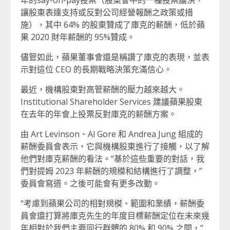
年的say-on-pay投票（股東會中的一種投票議決，
讓股東表達支持或反對公司經營報酬之政策或措
施），其中 64% 的股東贊成了庫克的薪酬，低於蘋
果 2020 財年薪酬的 95%贊成。
儘管如此，蘋果董事會還是稱讚了庫克的表現，並表
示對這位 CEO 的長期戰略決策充滿信心。
最近，機構股東對高管薪酬的壓力越來越大。
Institutional Shareholder Services 建議蘋果股東
在去年的年會上投票反對庫克的薪酬方案。
由 Art Levinson、Al Gore 和 Andrea Jung 組成的
薪酬委員會表示，它與機構股東進行了接觸，以了解
他們對庫克薪酬的看法。“基於這些重要的對話，我
們對提姆 2023 年薪酬的規模和結構進行了調整，”
委員會寫道。之後可能會有更多改動。
“考慮到蘋果公司的相對規模、範圍和業績，薪酬委
員會還打算將庫克先生的年度目標薪酬定位在未來幾
年相對於我們主要同行群體的 80% 和 90% 之間，”