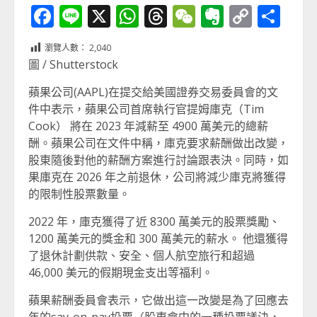
Facebook
Line
X
WhatsApp
Threads
WeChat
Evernot
Copy
分
Link
享
瀏覽人數：
2,040
圖 / Shutterstock
蘋果公司(AAPL)在提交給美國證券交易委員會的文
件中表示，蘋果公司首席執行官提姆庫克（Tim
Cook） 將在 2023 年減薪至 4900 萬美元的總薪
酬。蘋果公司在文件中稱，庫克要求薪酬做出改變，
股東隨後對他的薪酬方案進行討論跟表決。同時，如
果庫克在 2026 年之前退休，公司將減少庫克將獲得
的限制性股票數量。
2022 年，庫克獲得了近 8300 萬美元的股票獎勵、
1200 萬美元的獎金和 300 萬美元的薪水。 他還獲得
了退休計劃供款、安全、個人航空旅行和超過
46,000 美元的假期現金支出等福利。
蘋果薪酬委員會表示，它做出這一改變是為了回應去