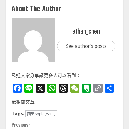
About The Author
ethan_chen
See author's posts
歡迎大家分享讓更多人可以看到：
Facebook
Line
X
WhatsApp
Threads
WeChat
Evernot
Copy
分
Link
享
無相關文章
Tags:
蘋果Apple(AAPL)
Continue
Previous: