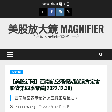
Skip
2026 年 8 月 7 日
to
下
Facebook
Instagram
Twitter
content
載
美股放大鏡 MAGNIFIER
美
股
全台最大美股研究報告平台
K
線
Primary
Menu
新聞短評
【美股新聞】西南航空稱假期崩潰肯定會
影響第四季業績(2022.12.30)
西南航空表示預計週五將正常營運。
Phoebe Wang
2022 年 12 月 30 日