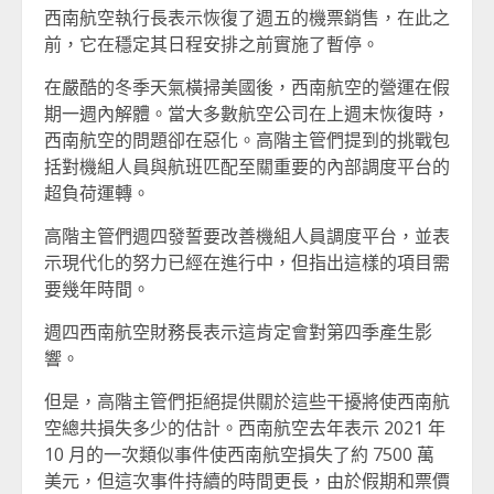
西南航空執行長表示恢復了週五的機票銷售，在此之
前，它在穩定其日程安排之前實施了暫停。
在嚴酷的冬季天氣橫掃美國後，西南航空的營運在假
期一週內解體。當大多數航空公司在上週末恢復時，
西南航空的問題卻在惡化。高階主管們提到的挑戰包
括對機組人員與航班匹配至關重要的內部調度平台的
超負荷運轉。
高階主管們週四發誓要改善機組人員調度平台，並表
示現代化的努力已經在進行中，但指出這樣的項目需
要幾年時間。
週四西南航空財務長表示這肯定會對第四季產生影
響。
但是，高階主管們拒絕提供關於這些干擾將使西南航
空總共損失多少的估計。西南航空去年表示 2021 年
10 月的一次類似事件使西南航空損失了約 7500 萬
美元，但這次事件持續的時間更長，由於假期和票價