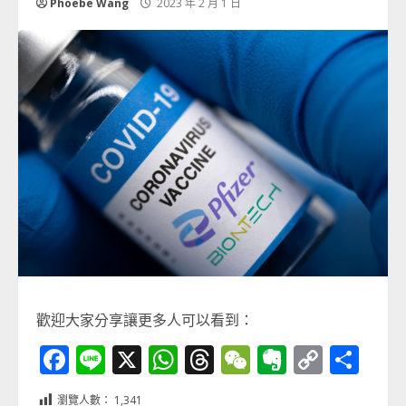
Phoebe Wang
2023 年 2 月 1 日
歡迎大家分享讓更多人可以看到：
Facebook
Line
X
WhatsApp
Threads
WeChat
Evernot
Copy
分
Link
享
瀏覽人數：
1,341