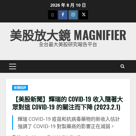
Skip
2026 年 8 月 10 日
to
下
Facebook
Instagram
Twitter
content
載
美股放大鏡 MAGNIFIER
美
股
全台最大美股研究報告平台
K
線
Primary
Menu
新聞短評
【美股新聞】輝瑞的 COVID-19 收入隨著大
眾對這 COVID-19 的關注而下降 (2023.2.1)
輝瑞 COVID-19 疫苗和抗病毒藥物的新收入估計
強調了 COVID-19 對製藥商的影響正在減弱。