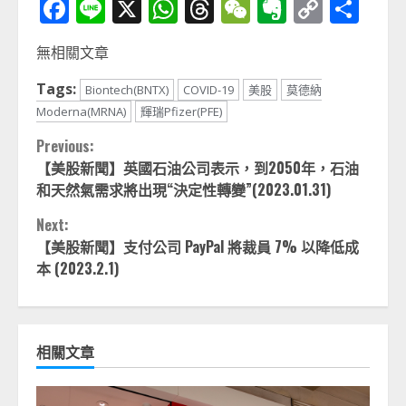
Facebook
Line
X
WhatsApp
Threads
WeChat
Evernot
Copy
分
Link
享
無相關文章
Tags:
Biontech(BNTX)
COVID-19
美股
莫德納
Moderna(MRNA)
輝瑞Pfizer(PFE)
Continue
Previous:
【美股新聞】英國石油公司表示，到2050年，石油
Reading
和天然氣需求將出現“決定性轉變”(2023.01.31)
Next:
【美股新聞】支付公司 PayPal 將裁員 7% 以降低成
本 (2023.2.1)
相關文章