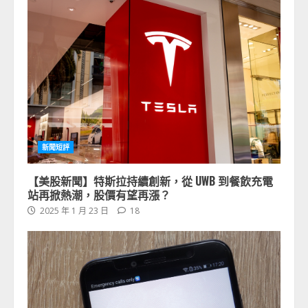
新聞短評
【美股新聞】特斯拉持續創新，從 UWB 到餐飲充電
站再掀熱潮，股價有望再漲？
2025 年 1 月 23 日
18