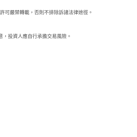
未經許可嚴禁轉載，否則不排除訴諸法律途徑。
意，投資人應自行承擔交易風險。
note
py
分