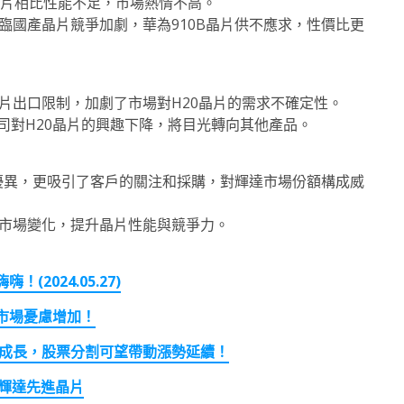
B晶片相比性能不足，市場熱情不高。
臨國產晶片競爭加劇，華為910B晶片供不應求，性價比更
片出口限制，加劇了市場對H20晶片的需求不確定性。
司對H20晶片的興趣下降，將目光轉向其他產品。
現優異，更吸引了客戶的關注和採購，對輝達市場份額構成威
市場變化，提升晶片性能與競爭力。
2024.05.27)
市場憂慮增加！
成長，股票分割可望帶動漲勢延續！
輝達先進晶片