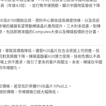
成長（年增4.3倍），並打敗市場預期，顯示中國地區營收下降
200及B100開始出貨、資料中心營收成長速度快速、以及目前
車市場的擴展有望帶動輝達晶片應用提升，三大利多因素，對輝
，包括即將來臨的Computex大會以及輝達股價拆分計畫。
的需求下滑，導致其價格降低。儘管H20晶片在合法渠道上可供應，但
司對其興趣下降。輝達面臨著H20算力受限、技術性價比不高
市場上供不應求，吸引了更多的客戶與關注。未來，輝達在中國
對市場變化。
交價格，甚至低於昇騰910B晶片10%以上。
下滑的傳聞，市場價格已經大幅降低。