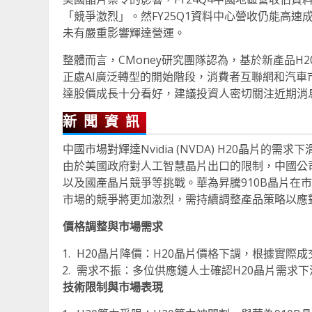
「競爭激烈」。然FY25Q1資料中心營收仍能高速
未有嚴重影響輝達營運。
整體而言，CMoney研究團隊認為，基於新產品H
正處AI廣泛轉型的開始階段，消費者互聯網和汽
達股價成長十分看好，建議投資人密切關注近期消息
新聞資訊
中國市場對輝達Nvidia (NVDA) H20晶片
由於美國政府對人工智慧晶片出口的限制，中國公
以及國產晶片競爭等挑戰。華為昇騰910B晶片在
市場的競爭將更加激烈，需持續調整產品策略以應
價格調整與市場需求
H20晶片降價：H20晶片價格下調，根據實際成
需求不振：多位供應鏈人士確認H20晶片需求
技術限制與市場表現