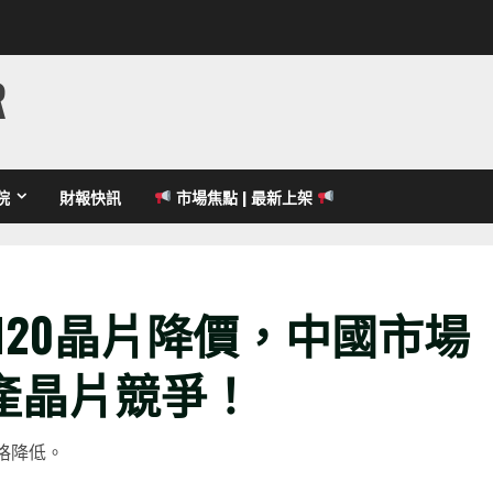
R
院
財報快訊
市場焦點 | 最新上架
20晶片降價，中國市場
產晶片競爭！
格降低。