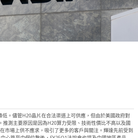
note
py
分
nk
享
降低。儘管H20晶片在合法渠道上可供應，但由於美國政府對
。推測主要原因是因為H20算力受限、技術性價比不高以及國
片在市場上供不應求，吸引了更多的客戶與關注。輝達先前受到
料中心跌至中個位數後，FY25Q1法說會也提及中國地區產品