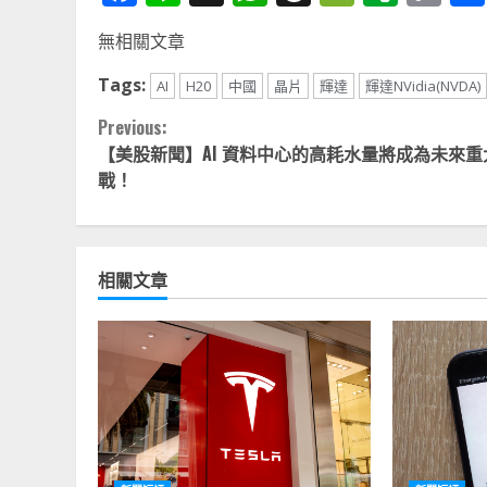
Li
無相關文章
Tags:
AI
H20
中國
晶片
輝達
輝達NVidia(NVDA)
Continue
Previous:
【美股新聞】AI 資料中心的高耗水量將成為未來重
Reading
戰！
相關文章