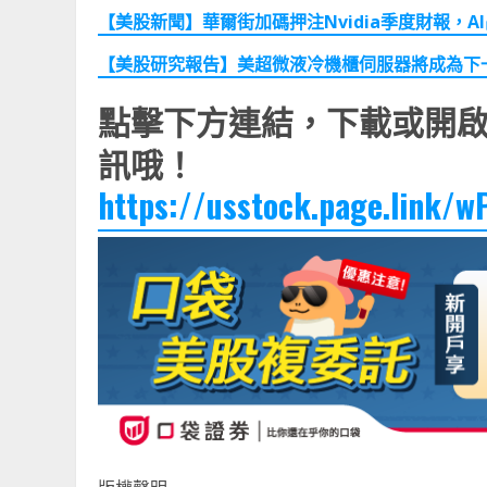
【美股新聞】華爾街加碼押注Nvidia
季度財報，AI
【美股研究報告】美超微液冷機櫃伺服器將成為下一
點擊下方連結，下載或開啟
訊哦！
https://usstock.page.link/w