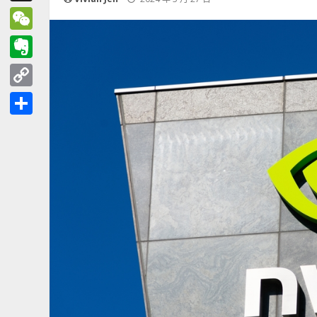
Threads
WeChat
Evernote
Copy
Link
分
享