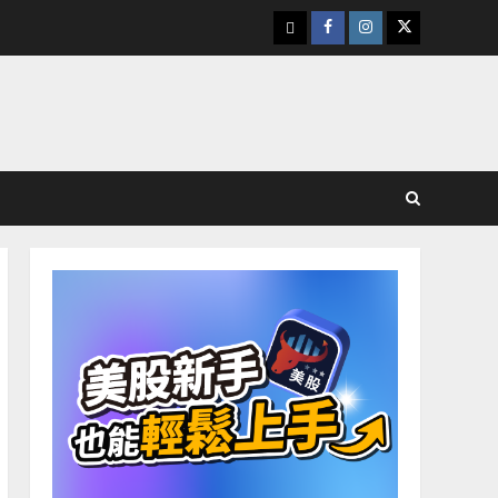
下
Facebook
Instagram
Twitter
載
美
股
K
線