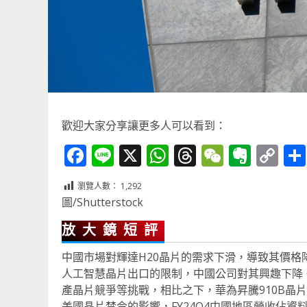
歡迎大家分享讓更多人可以看到：
Facebook
Line
X
WhatsApp
Threads
WeChat
Ever
Co
Li
瀏覽人數：
1,292
圖/Shutterstock
放大鏡短評
中國市場對輝達H20晶片的需求下滑，導致其價格
人工智慧晶片出口的限制，中國公司對其興趣下降
產晶片競爭等挑戰，相比之下，華為昇騰910B晶
美國晶片禁令的影響，FY24Q4中國地區營收佔資