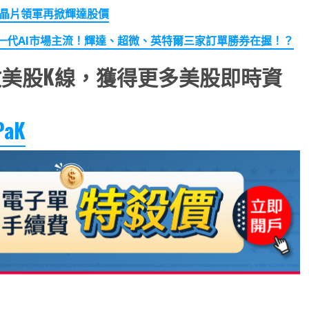
晶片領軍再掀輝達股價
代AI
市場主流！輝達、超微、英特爾三家訂單勝券在握！？
美股K線，獲得更多美股即時資
PaK