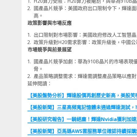
H20算力受限：H20算力被閹割，與華為910
國產晶片競爭：美國政府出口限制令下，輝達面
高。
政策影響與市場反應
出口限制對市場影響：美國政府修改人工智慧晶
政策升級對H20需求影響：政策升級後，中國公
市場競爭與前景展望
國產晶片競爭加劇：華為910B晶片的市場表
脅。
產品策略調整需求：輝達需調整產品策略以應對
延伸閱讀：
【美股盤勢分析】輝達股價再創歷史新高，美股笑嗨嗨！(
【美股新聞】三星高頻寬記憶體未通過輝達測試，
【美股研究報告】一騎絕塵！輝達Nvidia
獲利加速
【美股新聞】亞馬遜AWS
雲服務單位確認持續採購