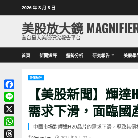
Skip
2026 年 8 月 8 日
to
content
美股放大鏡 MAGNIFIE
全台最大美股研究報告平台
首頁
新聞短評
盤勢分析
研究報告
美股學
新聞短評
【美股新聞】輝達H
Facebook
需求下滑，面臨國
Line
X
中國市場對輝達H20晶片的需求下滑，導致其價
WhatsApp
Vivian Jen
2024 年 5 月 27 日