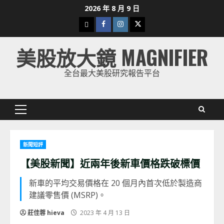
Skip
2026 年 8 月 9 日
to
下
Facebook
Instagram
Twitter
content
載
美股放大鏡 MAGNIFIER
美
股
全台最大美股研究報告平台
K
線
Primary
Menu
新聞短評
【美股新聞】近兩年後新車價格跌破標價
新車的平均交易價格在 20 個月內首次低於製造商
建議零售價 (MSRP)。
莊佳蓉 hieva
2023 年 4 月 13 日