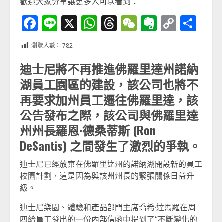
歡迎大家分享讓更多人可以看到：
Facebook
Line
X
WhatsApp
Threads
WeChat
Evernot
Copy
分
Link
享
瀏覽人數：
782
迪士尼將不再推進佛羅里達州諾納
湖員工園區的建設，該公司也將不
再要求加州員工遷往佛羅里達，該
公告發布之際，該公司與佛羅里達
州州長羅恩·德桑蒂斯 (Ron
DeSantis) 之間發生了激烈的爭執。
迪士尼已經放棄在佛羅里達州的諾納湖開設新的員工
校園計劃，這是因為與該州州長的緊張關係日益升
級。
迪士尼樂園、體驗和產品部門主席喬希·達馬羅在周
四給員工發出的一份內部信函中提到了“不斷變化的