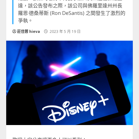
達，該公告發布之際，該公司與佛羅里達州州長
羅恩·德桑蒂斯 (Ron DeSantis) 之間發生了激烈的
爭執。
莊佳蓉 hieva
2023 年 5 月 19 日