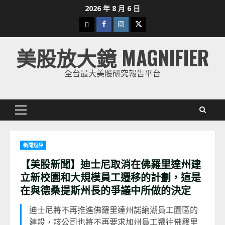
Skip
2026 年 8 月 6 日
to
下
Facebook
Instagram
Twitter
content
載
美股放大鏡 MAGNIFIER
美
股
全台最大美股研究報告平台
K
線
Primary
Menu
新聞短評
【美股新聞】迪士尼取消在佛羅里達州建
立新校園和大規模員工遷移的計劃，這是
在與德桑提斯州長的爭議中所做的決定
迪士尼將不再推進佛羅里達州諾納湖員工園區的
建設，該公司也將不再要求加州員工遷往佛羅里