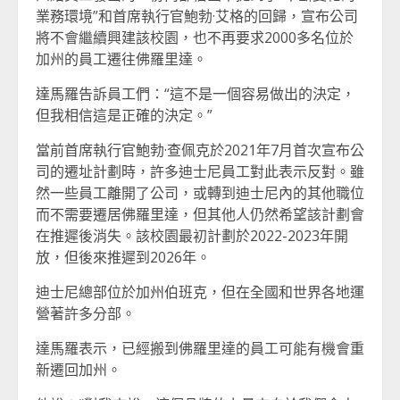
業務環境”和首席執行官鮑勃·艾格的回歸，宣布公司
將不會繼續興建該校園，也不再要求2000多名位於
加州的員工遷往佛羅里達。
達馬羅告訴員工們：“這不是一個容易做出的決定，
但我相信這是正確的決定。”
當前首席執行官鮑勃·查佩克於2021年7月首次宣布公
司的遷址計劃時，許多迪士尼員工對此表示反對。雖
然一些員工離開了公司，或轉到迪士尼內的其他職位
而不需要遷居佛羅里達，但其他人仍然希望該計劃會
在推遲後消失。該校園最初計劃於2022-2023年開
放，但後來推遲到2026年。
迪士尼總部位於加州伯班克，但在全國和世界各地運
營著許多分部。
達馬羅表示，已經搬到佛羅里達的員工可能有機會重
新遷回加州。