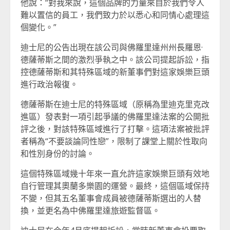
他說：“對我來說，這個品牌的力量來自於我們令人
難以置信的員工，我們致力於以悉心和同情心處理這
個變化。”
迪士尼的公告出現在該公司與佛羅里達州州長羅恩·
德薩蒂斯之間的激烈爭執之中。該公司提起訴訟，指
控德薩蒂斯和其特殊區域的新董事們對這家娛樂巨頭
進行政治報復。
德薩蒂斯在迪士尼的特殊區域（原稱為里迪克里克改
進區）發表對一項引起爭議的佛羅里達法案的公開批
評之後，對該特殊區域進行了打擊。這項法案被批評
者稱為“不要談論同性戀”，限制了課堂上關於性取向
和性別身份的討論。
這個特殊區域幾十年來一直允許這家娛樂巨頭有效地
自行管理其奧蘭多樂園的運營。最終，這個區域保持
不變，但其五名董事會成員被德薩蒂斯選出的人替
換，並更名為中佛羅里達旅遊監督區。