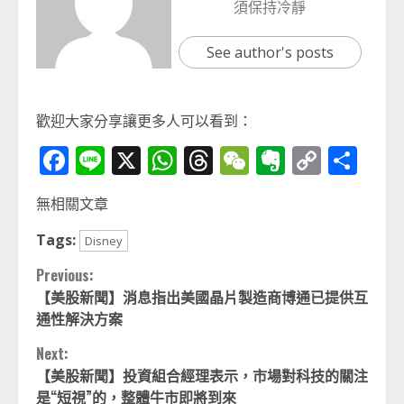
須保持冷靜
See author's posts
歡迎大家分享讓更多人可以看到：
Facebook
Line
X
WhatsApp
Threads
WeChat
Evernot
Copy
分
Link
享
無相關文章
Tags:
Disney
Continue
Previous:
【美股新聞】消息指出美國晶片製造商博通已提供互
Reading
通性解決方案
Next:
【美股新聞】投資組合經理表示，市場對科技的關注
是“短視”的，整體牛市即將到來