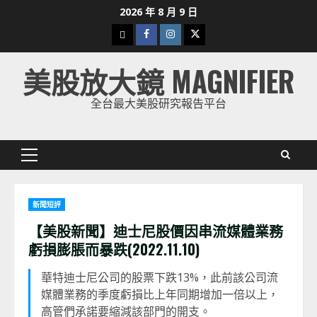
Skip
2026 年 8 月 9 日
to
下
Facebook
Instagram
Twitter
content
載
美股放大鏡 MAGNIFIER
美
股
全台最大美股研究報告平台
K
線
Primary
Menu
新聞短評
【美股新聞】迪士尼股價因串流媒體業務
虧損膨脹而暴跌(2022.11.10)
華特迪士尼公司的股票下跌13%，此前該公司流
媒體業務的季度虧損比上年同期增加一倍以上，
高管們承諾要縮減該部門的開支。