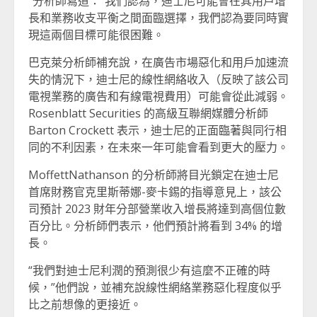
“分析師寫道：”我們認為，迪士尼可能會在其用戶增
長和業務收支平衡之間面臨選擇，我們認為要同時實
現這兩個目標可能很困難。
巴克萊分析師補充說，在廣告市場惡化和用戶加速流
失的情況下，迪士尼的線性網絡收入（反映了該公司
電視業務的廣告和有線電視費用）可能會從此減弱。
Rosenblatt Securities 的高級互聯網媒體分析師
Barton Crockett 表示，迪士尼的正面臨著與同行相
同的不利因素，在未來一年可能會看到更大的壓力。
MoffettNathanson 的分析師將目光鎖定在迪士尼
首席財務官克里斯蒂娜-麥卡錫的指導意見上，該公
司預計 2023 財年分部營業收入增長將達到高個位數
百分比。分析師們表示，他們預計將看到 34% 的增
長。
“我們對迪士尼利潤的預測很少有這麼不正確的時
候，”他們說，並補充說線性網絡業務惡化程度似乎
比之前想像的更接近。