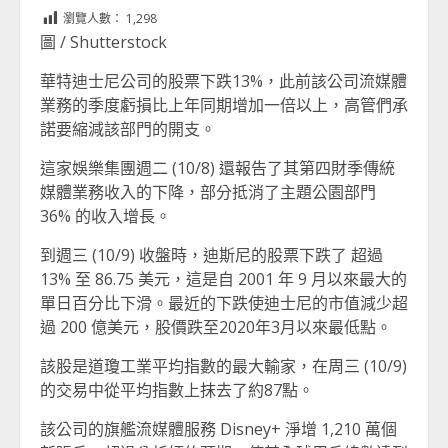
Link
享
瀏覽人數：
1,298
圖 / Shutterstock
華特迪士尼公司的股票下跌13%，此前該公司流媒體
業務的季度虧損比上年同期增加一倍以上，高管們承
諾要縮減該部門的開支。
這家娛樂集團週二 (10/8) 還報告了其第四財季傳統
媒體業務收入的下降，部分抵消了主題公園部門
36% 的收入增長。
到週三 (10/9) 收盤時，迪斯尼的股票下跌了 超過
13% 至 86.75 美元，這是自 2001 年 9 月以來最大的
單日百分比下滑。最近的下跌使迪士尼的市值減少超
過 200 億美元，股價跌至2020年3月以來最低點。
該股是道瓊工業平均指數的最大輸家，在周三 (10/9)
的交易中從平均指數上抹去了約87點。
該公司的旗艦流媒體服務 Disney+ 淨增 1,210 萬個