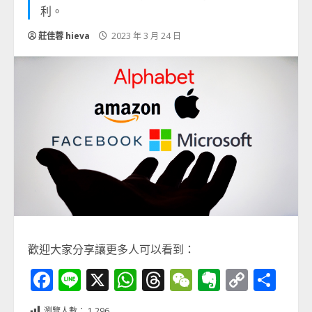
利。
莊佳蓉 hieva
2023 年 3 月 24 日
歡迎大家分享讓更多人可以看到：
Facebook
Line
X
WhatsApp
Threads
WeChat
Evernot
Copy
分
Link
享
瀏覽人數：
1,296