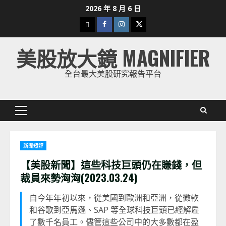
Skip
2026 年 8 月 6 日
to
下
Facebook
Instagram
Twitter
content
載
美股放大鏡 MAGNIFIER
美
股
全台最大美股研究報告平台
K
線
Primary
Menu
新聞短評
【美股新聞】這些科技巨頭仍在賺錢，但
裁員來勢洶洶(2023.03.24)
自今年年初以來，從美國到歐洲和亞洲，從微軟
和谷歌到亞馬遜、SAP 等全球科技巨頭已經解雇
了數千名員工。儘管這些公司中的大多數都在盈