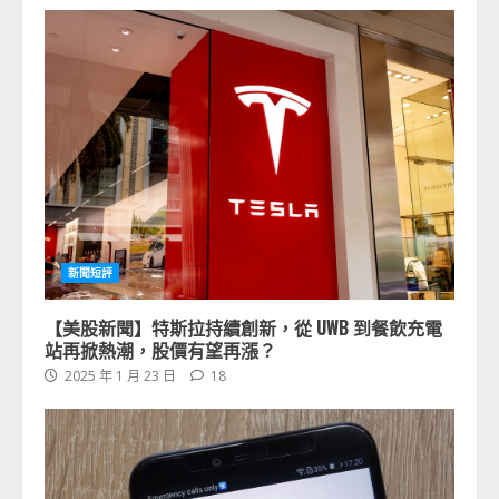
新聞短評
【美股新聞】特斯拉持續創新，從 UWB 到餐飲充電
站再掀熱潮，股價有望再漲？
2025 年 1 月 23 日
18