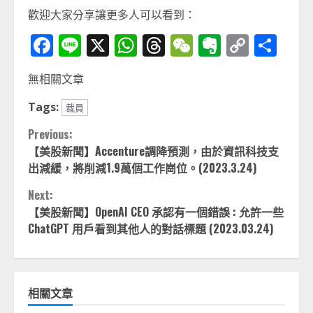
歡迎大家分享讓更多人可以看到：
Facebook
Line
X
WhatsApp
Threads
WeChat
Evernot
Copy
分
Link
享
無相關文章
Tags:
裁員
Continue
Previous:
【美股新聞】Accenture調降預測，由於資訊科技支
Reading
出減緩，將削減1.9萬個工作崗位。(2023.3.24)
Next:
【美股新聞】OpenAI CEO 承認有一個錯誤 : 允許一些
ChatGPT 用戶看到其他人的對話標題 (2023.03.24)
相關文章