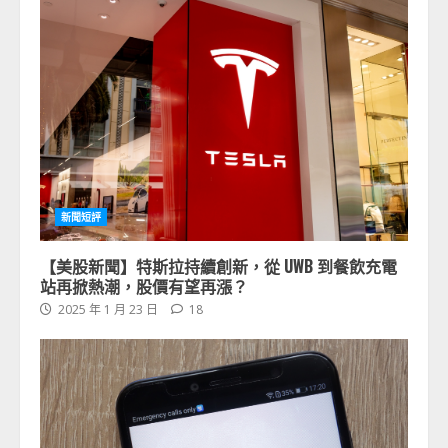
新聞短評
【美股新聞】特斯拉持續創新，從 UWB 到餐飲充電
站再掀熱潮，股價有望再漲？
2025 年 1 月 23 日
18