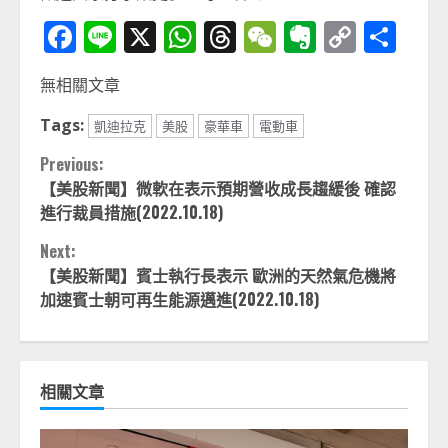
Facebook
Line
X
WhatsApp
Threads
WeChat
Evernot
Copy
分
Link
享
無相關文章
Tags:
凱迪拉克
美股
豪華車
電動車
Continue
Previous:
【美股新聞】微軟在表示預期營收成長趨緩後 確認
Reading
進行裁員措施(2022.10.18)
Next:
【美股新聞】賓士執行長表示 歐洲的天然氣危機將
加速賓士朝可再生能源邁進(2022.10.18)
相關文章