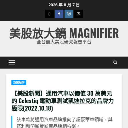
Skip
2026 年 8 月 7 日
to
下
Facebook
Instagram
Twitter
content
載
美股放大鏡 MAGNIFIER
美
股
全台最大美股研究報告平台
K
線
Primary
Menu
新聞短評
【美股新聞】通用汽車以價值 30 萬美元
的 Celestiq 電動車測試凱迪拉克的品牌力
極限(2022.10.18)
該車款將通用汽車品牌推向了超豪華車領域，與
賓利和勞斯萊斯等品牌相抗衡。