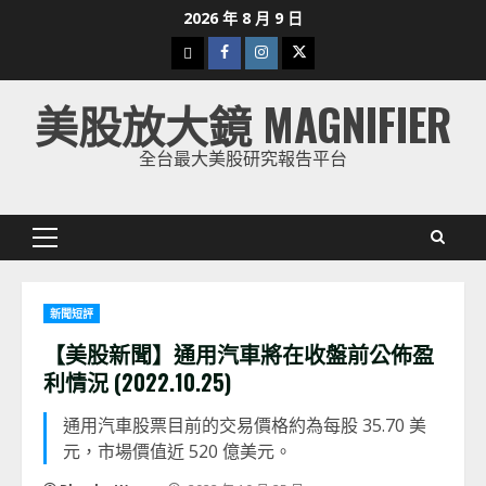
Skip
2026 年 8 月 9 日
to
下
Facebook
Instagram
Twitter
content
載
美股放大鏡 MAGNIFIER
美
股
全台最大美股研究報告平台
K
線
Primary
Menu
新聞短評
【美股新聞】通用汽車將在收盤前公佈盈
利情況 (2022.10.25)
通用汽車股票目前的交易價格約為每股 35.70 美
元，市場價值近 520 億美元。