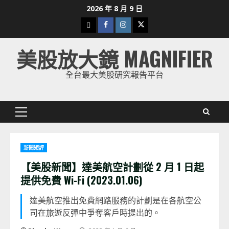
Skip
2026 年 8 月 9 日
to
下
Facebook
Instagram
Twitter
content
載
美股放大鏡 MAGNIFIER
美
股
全台最大美股研究報告平台
K
線
Primary
Menu
新聞短評
【美股新聞】達美航空計劃從 2 月 1 日起
提供免費 Wi-Fi (2023.01.06)
達美航空推出免費網路服務的計劃是在各航空公
司在旅遊反彈中爭奪客戶時提出的。