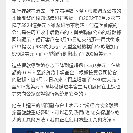
銀行存款在過去一年左右持續下降，根據週五公布的
季節調整的聯邦儲備銀行數據，自2022年2月以來下
降了5824億美元。雖然細節不明確，但這次會議的
公告是在周五收市后發布的，與美聯儲公布的新數據
同時顯示，銀行客戶在3月15日結束的那一周共從帳
戶中提取了984億美元。大型金融機構的存款增加了
670億美元，而小型銀行則撤出了1,200億美元。
這些提款導致總存款下降到僅超過17.5兆美元，佔總
額的0.6%。至於貨幣市場基金，根據投資公司協會
的數據，自3月22日以來，資產增加了2380億美元，
至5.13兆美元。聯邦儲備理事會主席鮑威爾在上週也
尋求向公眾保證銀行系統是安全的。
他在上週三的新聞發布會上表示：“當經濟或金融體
系面臨嚴重威脅時，可以看到我們(政府)有保護存款
人的工具與方法，我們正在使用這些工具與方法。