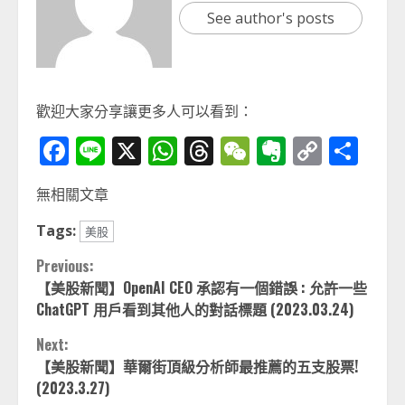
See author's posts
歡迎大家分享讓更多人可以看到：
Facebook
Line
X
WhatsApp
Threads
WeChat
Evernot
Copy
分
Link
享
無相關文章
Tags:
美股
Continue
Previous:
【美股新聞】OpenAI CEO 承認有一個錯誤 : 允許一些
Reading
ChatGPT 用戶看到其他人的對話標題 (2023.03.24)
Next:
【美股新聞】華爾街頂級分析師最推薦的五支股票!
(2023.3.27)