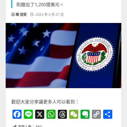
則撤出了1,200億美元。
陳 冠安
2023 年 3 月 27 日
歡迎大家分享讓更多人可以看到：
Facebook
Line
X
WhatsApp
Threads
WeChat
Evernot
Copy
分
Link
享
瀏覽人數：
880