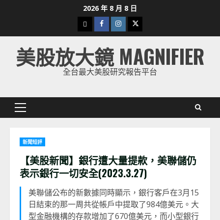
Skip
2026 年 8 月 8 日
to
下
Facebook
Instagram
Twitter
content
載
美股放大鏡 MAGNIFIER
美
股
全台最大美股研究報告平台
K
線
Primary
Menu
新聞短評
【美股新聞】銀行遭大量提款，美聯儲仍
表示銀行一切安全(2023.3.27)
美聯儲公布的新數據同時顯示，銀行客戶在3月15
日結束的那一周共從帳戶中提取了984億美元。大
型金融機構的存款增加了670億美元，而小型銀行