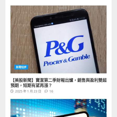
新聞短評
【美股新聞】寶潔第二季財報出爐，銷售與盈利雙超
預期，短期有望再漲？
2025 年 1 月 23 日
16