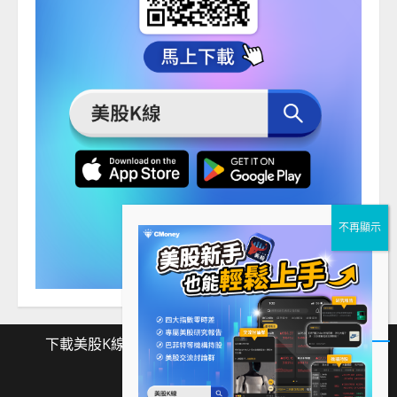
下載美股K線
Facebook
Instagram
Twitter
下
Facebook
Instagram
Twitter