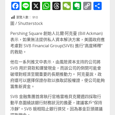
Facebook
Line
X
WhatsApp
Threads
WeChat
Evernot
Copy
分
Link
享
瀏覽人數：
910
圖 / Shutterstock
Pershing Square 創始人比爾·阿克曼 (Bill Ackman)
表示，如果無法提供私人資本解決方案，美國政府應
考慮對 SVB Financial Group(SIVB) 進行“高度稀釋”
的救助。
他在一系列推文中表示，由風險資本支持的公司將
SVB 用於貸款和運營現金，而該公司的倒閉可能會
破壞對經濟至關重要的長期推動力。 阿克曼說，政
府還可以選擇保證存款以換取認股權證，使公司能夠
籌集新資金。
SVB 金融集團首席執行官格雷格貝克爾週四採取行
動平息圍繞該銀行財務狀況的擔憂，建議客戶“保持
冷靜”。SVB 競相阻止銀行擠兌，因為基金巨頭建議