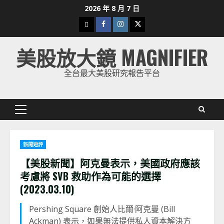
Skip
2026 年 8 月 7 日
to
下
Facebook
Instagram
Twitter
content
載
美股放大鏡 MAGNIFIER
美
股
全台最大美股研究報告平台
K
線
Primary
Menu
新聞短評
【美股新聞】阿克曼表示，美國
政府
應該
考慮將 SVB 救助作為可能的選擇
(2023.03.10)
Pershing Square 創始人比爾·阿克曼 (Bill
Ackman) 表示，如果無法提供私人資本解決方