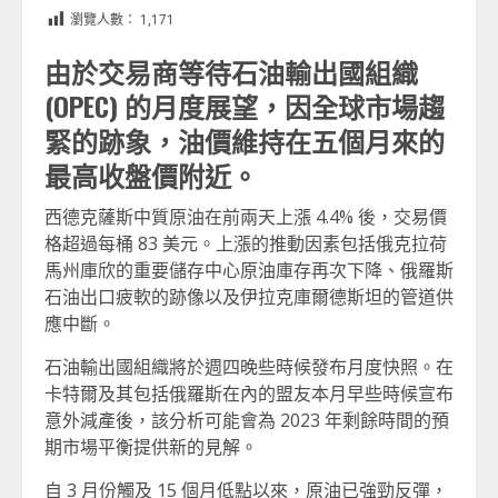
Link
享
瀏覽人數：
1,171
由於交易商等待石油輸出國組織
(OPEC) 的月度展望，因全球市場趨
緊的跡象，油價維持在五個月來的
最高收盤價附近。
西德克薩斯中質原油在前兩天上漲 4.4% 後，交易價
格超過每桶 83 美元。上漲的推動因素包括俄克拉荷
馬州庫欣的重要儲存中心原油庫存再次下降、俄羅斯
石油出口疲軟的跡像以及伊拉克庫爾德斯坦的管道供
應中斷。
石油輸出國組織將於週四晚些時候發布月度快照。在
卡特爾及其包括俄羅斯在內的盟友本月早些時候宣布
意外減產後，該分析可能會為 2023 年剩餘時間的預
期市場平衡提供新的見解。
自 3 月份觸及 15 個月低點以來，原油已強勁反彈，