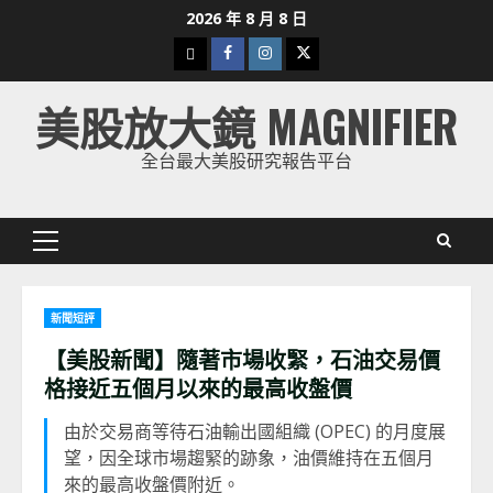
Skip
2026 年 8 月 8 日
to
下
Facebook
Instagram
Twitter
content
載
美股放大鏡 MAGNIFIER
美
股
全台最大美股研究報告平台
K
線
Primary
Menu
新聞短評
【美股新聞】隨著市場收緊，石油交易價
格接近五個月以來的最高收盤價
由於交易商等待石油輸出國組織 (OPEC) 的月度展
望，因全球市場趨緊的跡象，油價維持在五個月
來的最高收盤價附近。