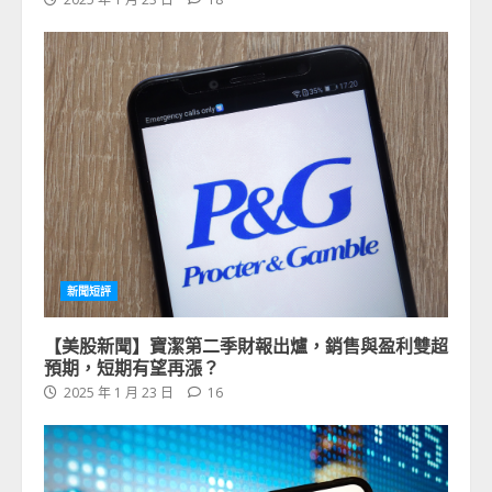
新聞短評
【美股新聞】寶潔第二季財報出爐，銷售與盈利雙超
預期，短期有望再漲？
2025 年 1 月 23 日
16