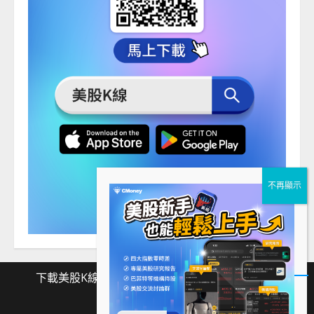
下載美股K線
Facebook
Instagram
Twitter
下
Facebook
Instagram
Twitter