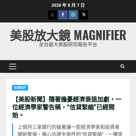
Skip
2026 年 8 月 7 日
to
下
Facebook
Instagram
Twitter
content
載
美股放大鏡 MAGNIFIER
美
股
全台最大美股研究報告平台
K
線
Primary
Menu
新聞短評
【美股新聞】隨著擔憂經濟衰退加劇，一
位經濟學家警告稱，“信貸緊縮”已經開
始。
上個月三家銀行的破產讓一些經濟學家和投資者
開始警惕，擔心出現全面性的“信貸緊縮” - 一種突