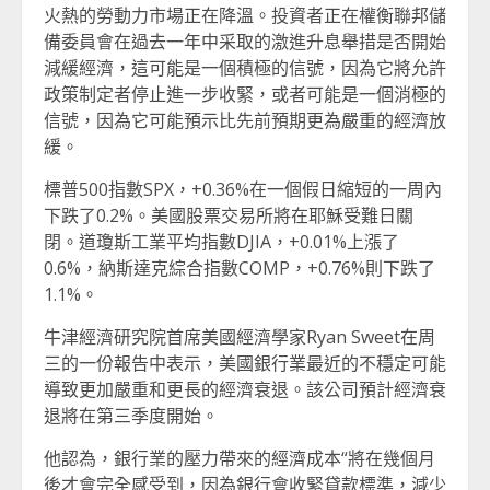
火熱的勞動力市場正在降溫。投資者正在權衡聯邦儲
備委員會在過去一年中采取的激進升息舉措是否開始
減緩經濟，這可能是一個積極的信號，因為它將允許
政策制定者停止進一步收緊，或者可能是一個消極的
信號，因為它可能預示比先前預期更為嚴重的經濟放
緩。
標普500指數SPX，+0.36%在一個假日縮短的一周內
下跌了0.2%。美國股票交易所將在耶穌受難日關
閉。道瓊斯工業平均指數DJIA，+0.01%上漲了
0.6%，納斯達克綜合指數COMP，+0.76%則下跌了
1.1%。
牛津經濟研究院首席美國經濟學家Ryan Sweet在周
三的一份報告中表示，美國銀行業最近的不穩定可能
導致更加嚴重和更長的經濟衰退。該公司預計經濟衰
退將在第三季度開始。
他認為，銀行業的壓力帶來的經濟成本“將在幾個月
後才會完全感受到，因為銀行會收緊貸款標準，減少