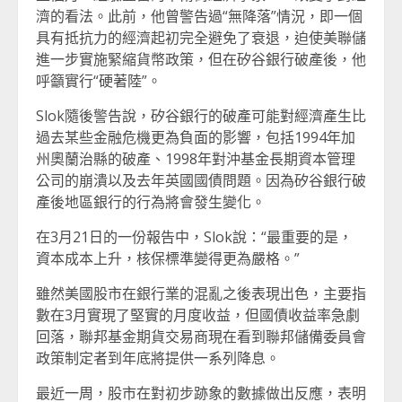
濟的看法。此前，他曾警告過“無降落”情況，即一個
具有抵抗力的經濟起初完全避免了衰退，迫使美聯儲
進一步實施緊縮貨幣政策，但在矽谷銀行破產後，他
呼籲實行“硬著陸”。
Slok隨後警告說，矽谷銀行的破產可能對經濟產生比
過去某些金融危機更為負面的影響，包括1994年加
州奧蘭治縣的破產、1998年對沖基金長期資本管理
公司的崩潰以及去年英國國債問題。因為矽谷銀行破
產後地區銀行的行為將會發生變化。
在3月21日的一份報告中，Slok說：“最重要的是，
資本成本上升，核保標準變得更為嚴格。”
雖然美國股市在銀行業的混亂之後表現出色，主要指
數在3月實現了堅實的月度收益，但國債收益率急劇
回落，聯邦基金期貨交易商現在看到聯邦儲備委員會
政策制定者到年底將提供一系列降息。
最近一周，股市在對初步跡象的數據做出反應，表明