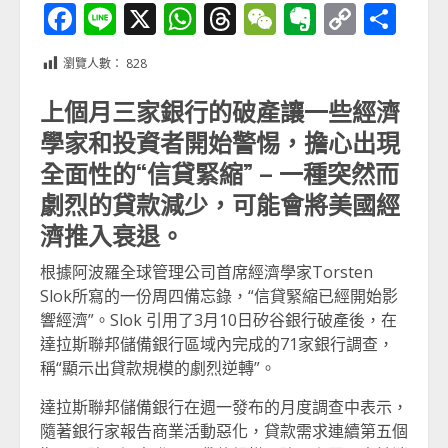
Facebook
Line
X
WhatsApp
Threads
WeChat
Evernot
Copy
分
Link
享
瀏覽人數：
828
上個月三家銀行的破產讓一些經濟
學家和投資者開始警惕，擔心出現
全面性的“信貸緊縮” – 一種突然而
劇烈的貸款減少，可能會將美國經
濟推入衰退。
根據阿波羅全球管理公司首席經濟學家Torsten
Slok所寫的一份周四備忘錄，“信貸緊縮已經開始影
響經濟”。Slok 引用了3月10日矽谷銀行破產後，在
達拉斯聯邦儲備銀行區域內完成的71家銀行調查，
稱“顯示出貸款規模的劇烈逆轉”。
達拉斯聯邦儲備銀行在週一發布的月度調查中表示，
隨著銀行家報告商業活動惡化，貸款需求連續第五個