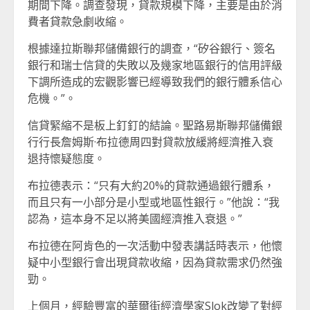
期間下降。調查發現，貸款規模下降，主要是由於消
費者貸款急劇收縮。
根據達拉斯聯邦儲備銀行的調查，“矽谷銀行、簽名
銀行和瑞士信貸的失敗以及幾家地區銀行的信用評級
下調所造成的宏觀影響已經導致我們的銀行體系信心
危機。”。
信貸緊縮不是板上釘釘的結論。聖路易斯聯邦儲備銀
行行長詹姆斯·布拉德周四對貸款放緩將經濟推入衰
退持懷疑態度。
布拉德表示：“只有大約20%的貸款通過銀行體系，
而且只有一小部分是小型或地區性銀行。”他說：“我
認為，這本身不足以將美國經濟推入衰退。”
布拉德在阿肯色的一次活動中發表講話時表示，他懷
疑中小型銀行會出現貸款收縮，因為貸款需求仍然強
勁。
上個月，經驗豐富的華爾街經濟學家Slok改變了對經