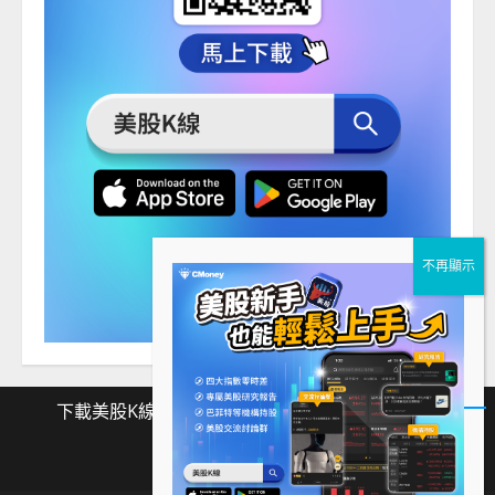
下載美股K線
Facebook
Instagram
Twitter
下
Facebook
Instagram
Twitter
載