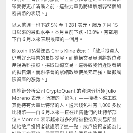
架變得更加清晰之前，這些力量仍將繼續削弱整個加
密貨幣的表現。」
以太幣週一也下跌 5% 至 1,281 美元，觸及 7 月 15
日以來的最低水平。本月目前下跌 -13.8%，有望創
下自 6 月以來表現最糟的一個月。
Bitcoin IRA營運長 Chris Kline 表示：「散戶投資人
仍看好比特幣的長期發展，而機構交易員則將數位資
產視為科技股，採取短線交易，這導致我們近期看到
的拋售潮。而聯準會的緊縮政策使美元走強，壓抑風
險資產的漲勢。」
區塊鏈分析公司 CryptoQuant 的資深分析師 Julio
Moreno 表示，所謂的「鯨魚」——機構、礦工或
其他持有大量比特幣的人，通常錢包裡有 1,000 多枚
比特幣——自 6 月以來一直在出售他們的比特幣部
位。Moreno 表示越來越多的幣被發送到交易所並
拋給散戶投資者就證明了這一點，散戶投資者認為比