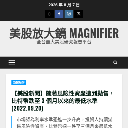
Skip
2026 年 8 月 7 日
to
下
Facebook
Instagram
Twitter
content
載
美股放大鏡 MAGNIFIER
美
股
全台最大美股研究報告平台
K
線
Primary
Menu
新聞短評
【美股新聞】隨著風險性資產遭到拋售，
比特幣跌至 3 個月以來的最低水準
(2022.09.20)
市場認為利率水準恐進一步升高，投資人持續拋
售風險性資產，比特幣週一跌至三個月來最低水