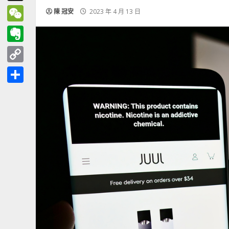
Threads
陳 冠安
2023 年 4 月 13 日
WeChat
Evernote
Copy
Link
分
享