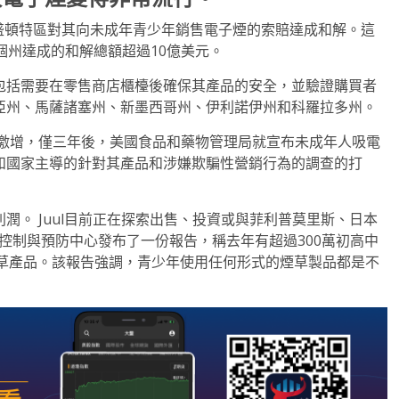
和華盛頓特區對其向未成年青少年銷售電子煙的索賠達成和解。這
5個州達成的和解總額超過10億美元。
，包括需要在零售商店櫃檯後確保其產品的安全，並驗證購買者
尼亞州、馬薩諸塞州、新墨西哥州、伊利諾伊州和科羅拉多州。
人數激增，僅三年後，美國食品和藥物管理局就宣布未成年人吸電
訟和國家主導的針對其產品和涉嫌欺騙性營銷行為的調查的打
利潤。 Juul目前正在探索出售、投資或與菲利普莫里斯、日本
病控制與預防中心發布了一份報告，稱去年有超過300萬初高中
草產品。該報告強調，青少年使用任何形式的煙草製品都是不