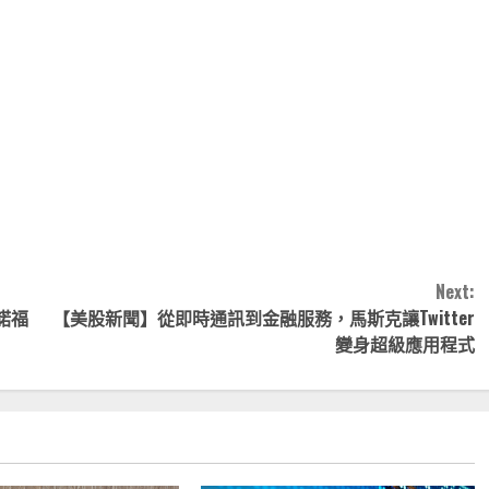
note
py
分
nk
享
Next:
諾福
【美股新聞】從即時通訊到金融服務，馬斯克讓Twitter
變身超級應用程式