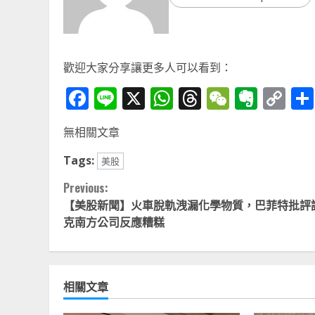
歡迎大家分享讓更多人可以看到：
Facebook
Line
X
WhatsApp
Threads
WeChat
Ever
Co
Li
無相關文章
Tags:
美股
Continue
Previous:
【美股新聞】火車脫軌洩漏化學物質，巴菲特批評
Reading
克南方公司反應糟糕
相關文章