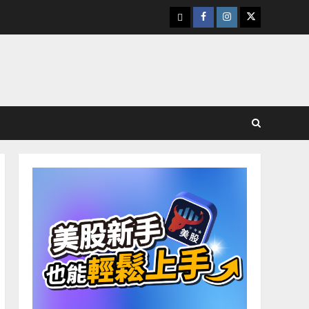
下
Facebook
Instagram
Twitter
載
美
股
K
線