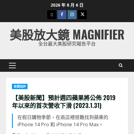
Skip
2026 年 8 月 6 日
to
下
Facebook
Instagram
Twitter
content
載
美股放大鏡 MAGNIFIER
美
股
全台最大美股研究報告平台
K
線
Primary
Menu
新聞短評
【美股新聞】預計週四蘋果將公佈 2019
年以來的首次營收下滑 (2023.1.31)
在假日購物季節，在商店裡很難找到蘋果的
iPhone 14 Pro 和 iPhone 14 Pro Max。