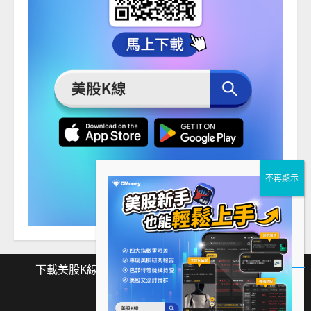
下載美股K線
Facebook
Instagram
Twitter
下
Facebook
Instagram
Twitter