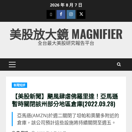
Skip
2026 年 8 月 7 日
to
下
Facebook
Instagram
Twitter
content
載
美股放大鏡 MAGNIFIER
美
股
全台最大美股研究報告平台
K
線
Primary
Menu
新聞短評
【美股新聞】颶風肆虐佛羅里達！亞馬遜
暫時關閉該州部分地區倉庫(2022.09.28)
亞馬遜(AMZN)於週二關閉了坦帕和奧蘭多附近的
倉庫，該公司預計這些設施將持續關閉至週五。