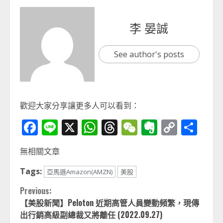
李 晏誠
See author's posts
歡迎大家分享讓更多人可以看到：
Facebook
Line
X
WhatsApp
Threads
WeChat
Evernot
Copy
分
Link
享
無相關文章
Tags:
亞馬遜Amazon(AMZN)
美股
Continue
Previous:
【美股新聞】Peloton 近期高管人員變動頻繁，現傳
Reading
出行銷高級副總裁又將離任 (2022.09.27)