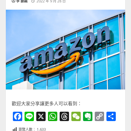
李 晏誠
2022 年 9 月 28 日
歡迎大家分享讓更多人可以看到：
Facebook
Line
X
WhatsApp
Threads
WeChat
Evernot
Copy
分
Link
享
瀏覽人數：
1,633