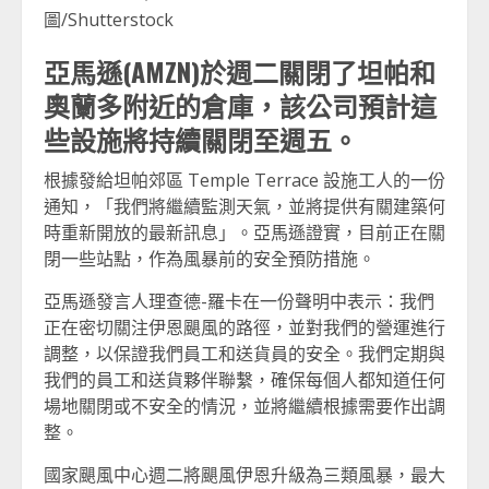
圖/Shutterstock
亞馬遜(AMZN)於週二關閉了坦帕和
奧蘭多附近的倉庫，該公司預計這
些設施將持續關閉至週五。
根據發給坦帕郊區 Temple Terrace 設施工人的一份
通知，「我們將繼續監測天氣，並將提供有關建築何
時重新開放的最新訊息」。亞馬遜證實，目前正在關
閉一些站點，作為風暴前的安全預防措施。
亞馬遜發言人理查德-羅卡在一份聲明中表示：我們
正在密切關注伊恩颶風的路徑，並對我們的營運進行
調整，以保證我們員工和送貨員的安全。我們定期與
我們的員工和送貨夥伴聯繫，確保每個人都知道任何
場地關閉或不安全的情況，並將繼續根據需要作出調
整。
國家颶風中心週二將颶風伊恩升級為三類風暴，最大