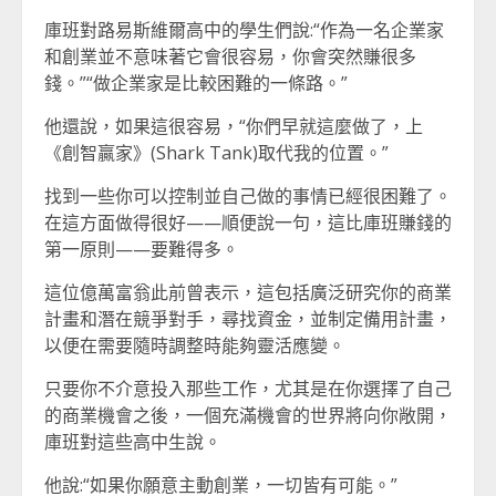
庫班對路易斯維爾高中的學生們說:“作為一名企業家
和創業並不意味著它會很容易，你會突然賺很多
錢。”“做企業家是比較困難的一條路。”
他還說，如果這很容易，“你們早就這麼做了，上
《創智贏家》(Shark Tank)取代我的位置。”
找到一些你可以控制並自己做的事情已經很困難了。
在這方面做得很好——順便說一句，這比庫班賺錢的
第一原則——要難得多。
這位億萬富翁此前曾表示，這包括廣泛研究你的商業
計畫和潛在競爭對手，尋找資金，並制定備用計畫，
以便在需要隨時調整時能夠靈活應變。
只要你不介意投入那些工作，尤其是在你選擇了自己
的商業機會之後，一個充滿機會的世界將向你敞開，
庫班對這些高中生說。
他說:“如果你願意主動創業，一切皆有可能。”