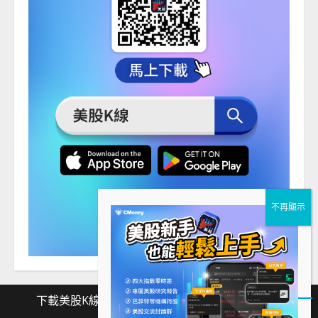
下載美股K線
Facebook
Instagram
Twitter