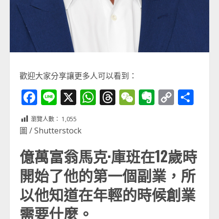
歡迎大家分享讓更多人可以看到：
Facebook
Line
X
WhatsApp
Threads
WeChat
Evernot
Copy
分
Link
享
瀏覽人數：
1,055
圖 / Shutterstock
億萬富翁馬克·庫班在12歲時
開始了他的第一個副業，所
以他知道在年輕的時候創業
需要什麼。