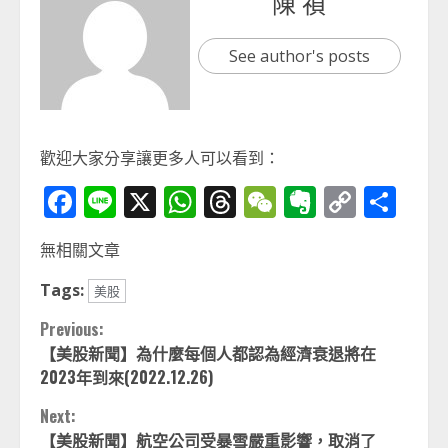
陳 禎
See author's posts
歡迎大家分享讓更多人可以看到：
Facebook
Line
X
WhatsApp
Threads
WeChat
Evernot
Copy
分
Link
享
無相關文章
Tags:
美股
Continue
Previous:
【美股新聞】為什麼每個人都認為經濟衰退將在
Reading
2023年到來(2022.12.26)
Next:
【美股新聞】航空公司受暴雪嚴重影響，取消了