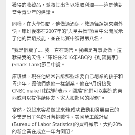
獲得的收藏品，並將其出售以獲取利潤——這是他對
當今青少年的建議。
同樣，在大學期間，他做過酒保，教過舞蹈課來賺外
快。庫班後來在2007年的“與星共舞”節目中公開展示
了他的舞蹈技能，並在比賽中獲得第八名。
“我是個騙子……我一直在銷售。我總是有事要做。這
就是我的天性，”庫班在2016年ABC的《創智贏家》
(Shark Tank)節目中說。
庫班說，現在他經常告訴那些想要自己創業的孩子和
青少年，讓他們像他一樣創業。他在9月份接受
CNBC make It採訪時表示，圍繞“他們可以製造的東
西或可以提供給朋友、家人和鄰居的服務”。
當然，說起來容易做起來難:成功啟動和發展自己的
企業是出了名的具有挑戰性。美國勞工統計局
(Bureau of Labor Statistics)的資料顯示，大約20%
的新企業在成立一年內倒閉。