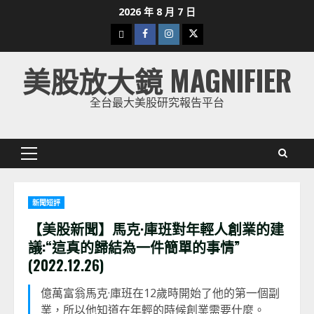
Skip
2026 年 8 月 7 日
to
下
Facebook
Instagram
Twitter
content
載
美股放大鏡 MAGNIFIER
美
股
全台最大美股研究報告平台
K
線
Primary
Menu
新聞短評
【美股新聞】馬克·庫班對年輕人創業的建
議:“這真的歸結為一件簡單的事情”
(2022.12.26)
億萬富翁馬克·庫班在12歲時開始了他的第一個副
業，所以他知道在年輕的時候創業需要什麼。