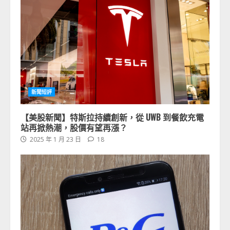
新聞短評
【美股新聞】特斯拉持續創新，從 UWB 到餐飲充電
站再掀熱潮，股價有望再漲？
2025 年 1 月 23 日
18