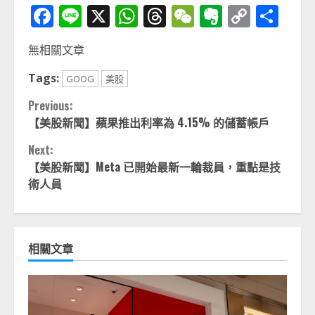
Facebook
Line
X
WhatsApp
Threads
WeChat
Evernot
Copy
分
Link
享
無相關文章
Tags:
GOOG
美股
Continue
Previous:
【美股新聞】蘋果推出利率為 4.15% 的儲蓄帳戶
Reading
Next:
【美股新聞】Meta 已開始最新一輪裁員，重點是技
術人員
相關文章