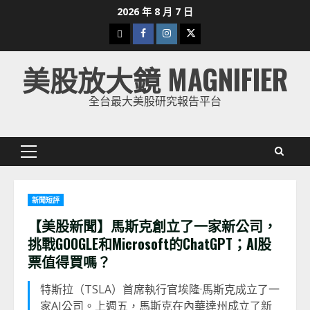
Skip
2026 年 8 月 7 日
to
下
Facebook
Instagram
Twitter
content
載
美股放大鏡 MAGNIFIER
美
股
全台最大美股研究報告平台
K
線
Primary
Menu
新聞短評
【美股新聞】馬斯克創立了一家新公司，
挑戰GOOGLE和Microsoft的ChatGPT；AI股
票值得買嗎？
特斯拉（TSLA）首席執行官埃隆·馬斯克成立了一
家AI公司。上週五，馬斯克在內華達州成立了新