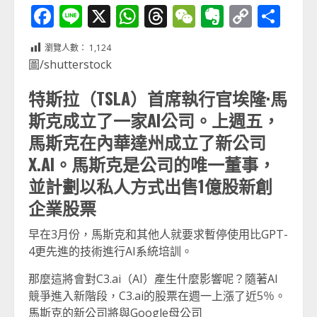
Facebook
Line
X
WhatsApp
Threads
WeChat
Evernot
Copy
分
Link
享
瀏覽人數：
1,124
圖/shutterstock
特斯拉（TSLA）首席執行官埃隆·馬
斯克成立了一家AI公司。上週五，
馬斯克在內華達州成立了新公司
X.AI。馬斯克是公司的唯一董事，
並計劃以私人方式出售1億股新創
企業股票
早在3月份，馬斯克和其他人就要求暫停使用比GPT-
4更先進的技術進行AI系統培訓。
那麼這將會對C3.ai（AI）產生什麼影響呢？隨著AI
競爭進入新階段，C3.ai的股票在週一上漲了近5％。
馬斯克的新公司將與Google母公司