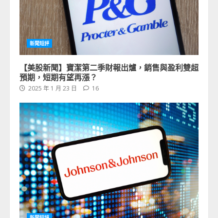
新聞短評
【美股新聞】寶潔第二季財報出爐，銷售與盈利雙超
預期，短期有望再漲？
2025 年 1 月 23 日
16
新聞短評