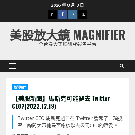
Skip
2026 年 8 月 8 日
to
下
Facebook
Instagram
Twitter
content
載
美股放大鏡 MAGNIFIER
美
股
全台最大美股研究報告平台
K
線
Primary
Menu
新聞短評
【美股新聞】馬斯克可能辭去 Twitter
CEO?(2022.12.19)
Twitter CEO 馬斯克週日在 Twitter 發起了一項投
票，詢問大眾他是否應該辭去公司CEO的職務。