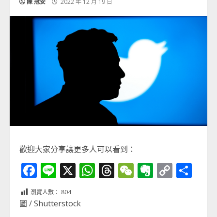
陳 冠安
2022 年 12 月 19 日
歡迎大家分享讓更多人可以看到：
Facebook
Line
X
WhatsApp
Threads
WeChat
Evernot
Copy
分
Link
享
瀏覽人數：
804
圖 / Shutterstock