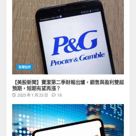
新聞短評
【美股新聞】寶潔第二季財報出爐，銷售與盈利雙超
預期，短期有望再漲？
2025 年 1 月 23 日
16