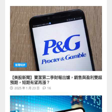
新聞短評
【美股新聞】寶潔第二季財報出爐，銷售與盈利雙超
預期，短期有望再漲？
2025 年 1 月 23 日
16