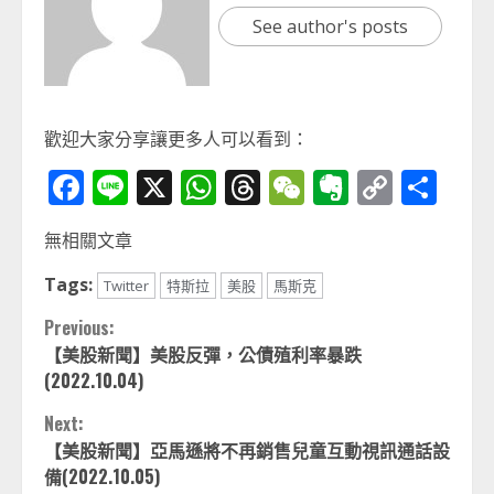
See author's posts
歡迎大家分享讓更多人可以看到：
Facebook
Line
X
WhatsApp
Threads
WeChat
Evernot
Copy
分
Link
享
無相關文章
Tags:
Twitter
特斯拉
美股
馬斯克
Continue
Previous:
【美股新聞】美股反彈，公債殖利率暴跌
Reading
(2022.10.04)
Next:
【美股新聞】亞馬遜將不再銷售兒童互動視訊通話設
備(2022.10.05)