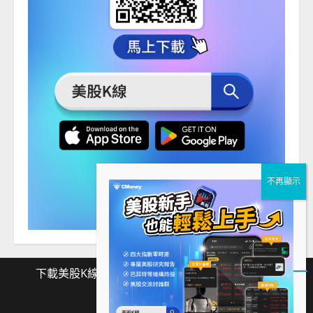
下載美股K線
Facebook
Instagram
Twitter
下
Facebook
Instagram
Twitter