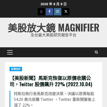
Skip
2026 年 8 月 8 日
to
下
Facebook
Instagram
Twitter
content
載
美股放大鏡 MAGNIFIER
美
股
全台最大美股研究報告平台
K
線
Primary
Menu
新聞短評
【美股新聞】馬斯克恢復以原價收購公
司，Twitter 股價飆升 22% (2022.10.04)
特斯拉執行長馬斯克改變決策，決議以原價每股
54.20 美元收購 Twitter ，Twitter 重新開盤後上
漲了 22%。