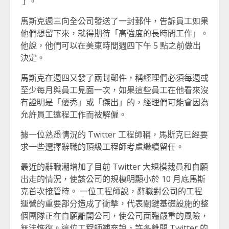
了。
馬斯克週三向全公司發送了一封郵件，告訴員工如果
他們想留下來，就得期待「高強度的長時間工作」。
他說，他們可以在美東時間週四下午 5 點之前做出
決定。
馬斯克在週四又發了兩封郵件，稱經理們必須每週或
至少每月與員工見面一次，如果這些員工在他看來沒
有證明是「優秀」或「傑出」的，經理們可能會因為
允許員工遠程工作而被解僱。
據一位熟悉情況的 Twitter 工程師稱，馬斯克已經要
求一些選擇辭職的頂級工程師考慮繼續留任。
最近的辭職潮增加了目前 Twitter 大規模裁員和自願
出走的情況，使該公司的規模明顯小於 10 月底馬斯
克首次接管時。 一位工程師說，辭職對公司的工程
運營的重要部分造成了衝擊，代表關鍵基礎設施的整
個團隊正在自願離開公司，使公司面臨嚴重的風險，
無法恢復。這位工程師補充說，許多離開 Twitter 的