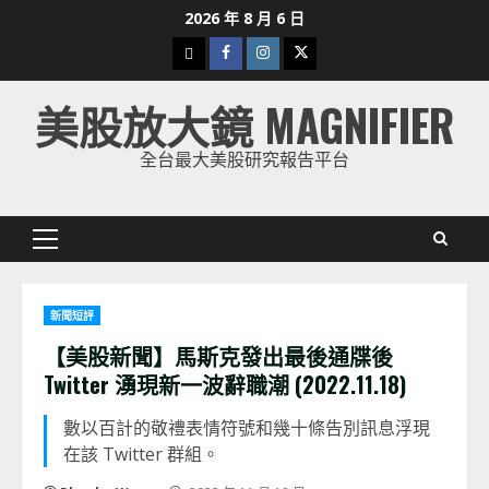
Skip
2026 年 8 月 6 日
to
下
Facebook
Instagram
Twitter
content
載
美股放大鏡 MAGNIFIER
美
股
全台最大美股研究報告平台
K
線
Primary
Menu
新聞短評
【美股新聞】馬斯克發出最後通牒後
Twitter 湧現新一波辭職潮 (2022.11.18)
數以百計的敬禮表情符號和幾十條告別訊息浮現
在該 Twitter 群組。