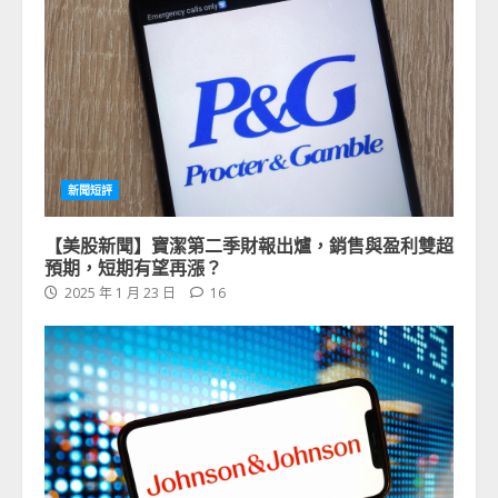
新聞短評
【美股新聞】寶潔第二季財報出爐，銷售與盈利雙超
預期，短期有望再漲？
2025 年 1 月 23 日
16