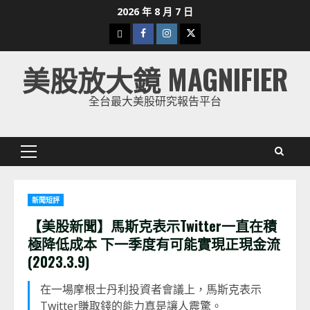
Skip
2026 年 8 月 7 日
to
下
Facebook
Instagram
Twitter
content
載
美股放大鏡 MAGNIFIER
美
股
全台最大美股研究報告平台
K
線
Primary
Menu
新聞短評
【美股新聞】馬斯克表示Twitter一直在積
極降低成本 下一季度有可能實現正現金流
(2023.3.9)
在一場摩根士丹利投資者會議上，馬斯克表示
Twitter賺取錢的能力真是讓人震驚。