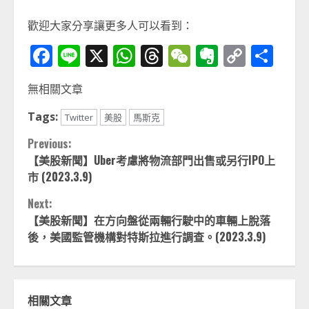
歡迎大家分享讓更多人可以看到：
Facebook
Line
X
WhatsApp
Threads
WeChat
Evernot
Copy
分
Link
享
無相關文章
Tags:
Twitter
美股
馬斯克
Continue
Previous:
【美股新聞】Uber考慮將物流部門出售或另行IPO上
Reading
市 (2023.3.9)
Next:
【美股新聞】在方向盤從兩輛行駛中的車輛上脫落
後，美國監管機構對特斯拉進行調查。(2023.3.9)
相關文章