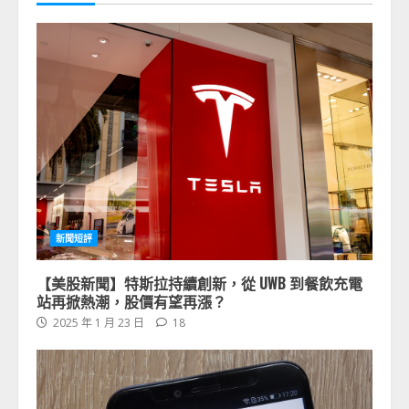
新聞短評
【美股新聞】特斯拉持續創新，從 UWB 到餐飲充電
站再掀熱潮，股價有望再漲？
2025 年 1 月 23 日
18