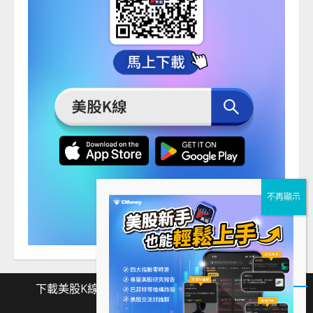
下載美股K線
Facebook
Instagram
Twitter