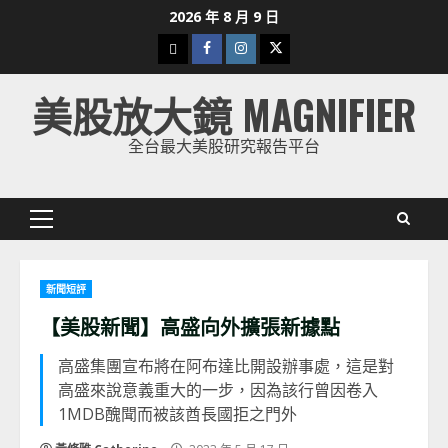
Skip
2026 年 8 月 9 日
to
下
Facebook
Instagram
Twitter
content
載
美股放大鏡 MAGNIFIER
美
股
全台最大美股研究報告平台
K
線
Primary
Menu
新聞短評
【美股新聞】高盛向外擴張新據點
高盛集團宣布將在阿布達比開設辦事處，這是對
高盛來說意義重大的一步，因為該行曾因卷入
1MDB醜聞而被該酋長國拒之門外