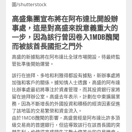
圖/shutterstock
高盛集團宣布將在阿布達比開設辦
事處，這是對高盛來說意義重大的
一步，因為該行曾因卷入1MDB醜聞
而被該酋長國拒之門外
高盛的新據點將在阿布達比全球市場開設，待最終監
管批準後開始運營。
該行在迪拜、多哈和利雅得都設有據點，新辦事處將
加強和客戶的關係。據知情人士透露，高盛的阿布達
比辦事處最初將專注於資產管理，而其投資銀行家將
留在迪拜辦公室。高盛去年表示，計劃在中東擴展業
務，因為不斷增長的外國投資和積極的經濟因素促進
了該地區的交易繁榮和資金流入。
由於1MDB醜聞的影響，高盛曾經是阿布達比許多頂
級交易商的首選銀行，但這導致該行在該酋長國的突