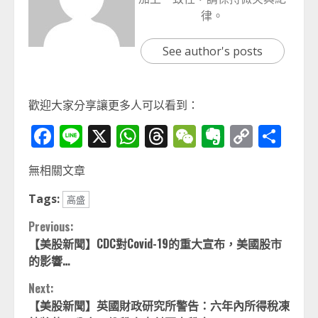
律。
See author's posts
歡迎大家分享讓更多人可以看到：
Facebook
Line
X
WhatsApp
Threads
WeChat
Evernot
Copy
分
Link
享
無相關文章
Tags:
高盛
Continue
Previous:
【美股新聞】CDC對Covid-19的重大宣布，美國股市
Reading
的影響…
Next:
【美股新聞】英國財政研究所警告：六年內所得稅凍