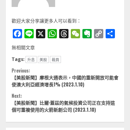
歡迎大家分享讓更多人可以看到：
Facebook
Line
X
WhatsApp
Threads
WeChat
Evernot
Copy
分
Link
享
無相關文章
Tags:
升息
美股
裁員
Continue
Previous:
【美股新聞】摩根大通表示，中國的重新開放可能會
Reading
使澳大利亞經濟增長1% (2023.1.10)
Next:
【美股新聞】比爾·蓋茲的氣候投資公司正在支持這
個可重複使用的火箭新創公司 (2023.1.10)