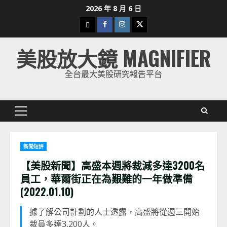
Skip
2026 年 8 月 6 日
to
下
Facebook
Instagram
Twitter
content
載
美股放大鏡 MAGNIFIER
美
股
全台最大美股研究報告平台
K
線
Primary
Menu
新聞短評
【美股新聞】高盛本週將裁減多達3200名
員工，華爾街正在為艱難的一年做準備
(2022.01.10)
據了解公司計劃的人士透露，高盛將從週三開始
裁員多達3,200人。