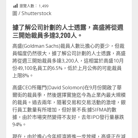
Link
享
瀏覽人數：
1,499
圖 / Shutterstock
據了解公司計劃的人士透露，高盛將從週
三開始裁員多達3,200人。
高盛(Goldman Sachs)裁員人數比擔心的要少，但裁
員幅度仍然很大，據了解公司計劃的人士透露，高盛
將從週三開始裁員多達3,200人，這相當於高盛10月
份49,100名員工的6.5%，低於上月公佈的可能裁員
上限8%。
高盛CEO所羅門(David Solomon)在9月份開啟了華
爾街的裁員季，然後選擇實施迄今為止業內最大規模
的裁員。過去兩年，隨著交易和交易活動的激增，銀
行員工數量有所增加，但好景不長:據SIFMA的數
據，由於市場突然變得不友好，去年IPO發行量暴跌
94%。
現在，由於擔心今年經濟將進一步放緩，高盛正在減