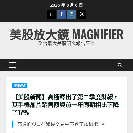
Skip
2026 年 8 月 6 日
to
下
Facebook
Instagram
Twitter
content
載
美股放大鏡 MAGNIFIER
美
股
全台最大美股研究報告平台
K
線
Primary
Menu
新聞短評
【美股新聞】高通釋出了第二季度財報，
其手機晶片銷售額與前一年同期相比下降
了17%
高通的股票在盤後交易中下跌了超過4％。