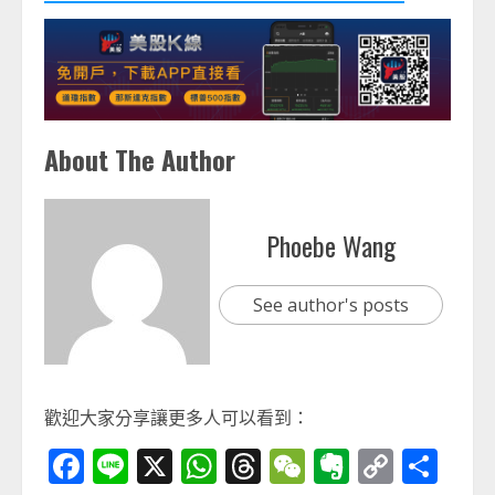
About The Author
Phoebe Wang
See author's posts
歡迎大家分享讓更多人可以看到：
Facebook
Line
X
WhatsApp
Threads
WeChat
Evernot
Copy
分