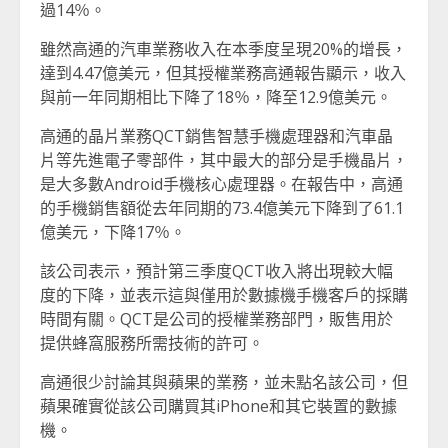
過14％。
雖然高通的汽車業務收入在本季度呈現20%的增長，
達到4.47億美元，但其授權業務高通報告顯示，收入
與前一年同期相比下降了18％，降至12.9億美元。
高通的晶片業務QCT銷售智慧手機處理器和汽車晶
片等先進電子零部件，其中最大的部分是手機晶片，
是大多數Android手機核心處理器。在報告中，高通
的手機銷售額從去年同期的73.4億美元下降到了61.1
億美元，下降17％。
該公司表示，預計第三季度QCT收入將出現較大幅
度的下降，並表示這與僅用於數據機手機客戶的採購
時間有關。QCT是公司的授權業務部門，販售用於
提供蜂窩服務所需技術的許可。
高通很少討論其與蘋果的業務，並未點名該公司，但
蘋果確實從該公司購買其iPhone和其它裝置的數據
機。