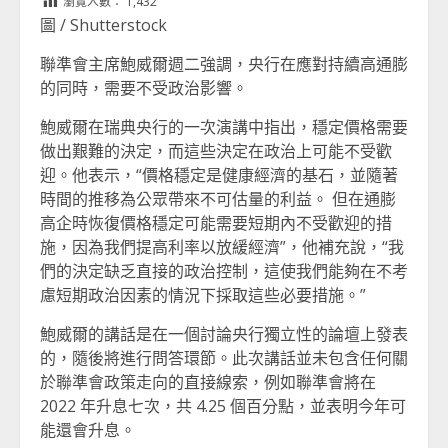
瀏覽人數：
1,432
圖 / Shutterstock
聯準會主席鮑威爾週二強調，央行在應對持續高通膨
的同時，需要不受政治影響。
鮑威爾在瑞典央行的一次演講中指出，穩定價格需要
做出艱難的決定，而這些決定在政治上可能不受歡
迎。他表示，“價格穩定是健康經濟的基石，並隨著
時間的推移為公眾帶來不可估量的利益。 但在通膨
高企時恢復價格穩定可能需要短期內不受歡迎的措
施，因為我們提高利率以放緩經濟”，他補充說，“我
們的決定缺乏直接的政治控制，這使我們能夠在不考
慮短期政治因素的情況下採取這些必要措施。”
鮑威爾的講話是在一個討論央行獨立性的論壇上發表
的，隨後將進行問答環節。此次講話並未包含任何關
於聯準會政策走向的直接線索，例如聯準會將在
2022 年升息七次，共 4.25 個百分點，並表明今年可
能還會升息。