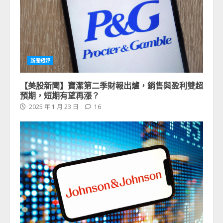
新聞短評
【美股新聞】寶潔第二季財報出爐，銷售與盈利雙超
預期，短期有望再漲？
2025 年 1 月 23 日
16