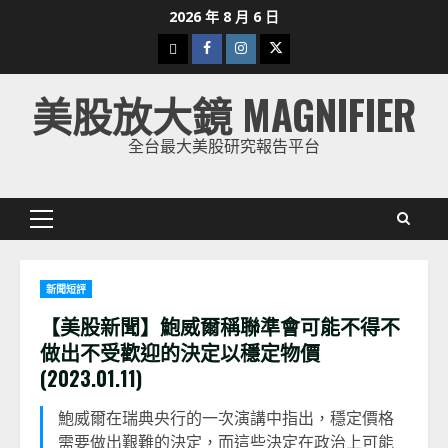
Skip
2026 年 8 月 6 日
to
下
Facebook
Instagram
Twitter
content
載
美股放大鏡 MAGNIFIER
美
股
全台最大美股研究報告平台
K
線
Primary
Menu
新聞短評
【美股新聞】鮑威爾稱聯準會可能不得不
做出不受歡迎的決定以穩定物價
(2023.01.11)
鮑威爾在瑞典央行的一次演講中指出，穩定價格
需要做出艱難的決定，而這些決定在政治上可能