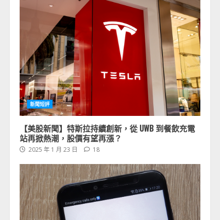
新聞短評
【美股新聞】特斯拉持續創新，從 UWB 到餐飲充電
站再掀熱潮，股價有望再漲？
2025 年 1 月 23 日
18