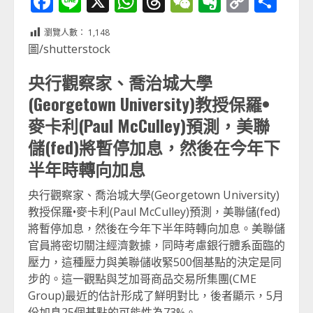
Facebook
Line
X
WhatsApp
Threads
WeChat
Evernot
Copy
分
Link
享
瀏覽人數：
1,148
圖/shutterstock
央行觀察家、喬治城大學
(Georgetown University)教授保羅•
麥卡利(Paul McCulley)預測，美聯
儲(fed)將暫停加息，然後在今年下
半年時轉向加息
央行觀察家、喬治城大學(Georgetown University)
教授保羅•麥卡利(Paul McCulley)預測，美聯儲(fed)
將暫停加息，然後在今年下半年時轉向加息。美聯儲
官員將密切關注經濟數據，同時考慮銀行體系面臨的
壓力，這種壓力與美聯儲收緊500個基點的決定是同
步的。這一觀點與芝加哥商品交易所集團(CME
Group)最近的估計形成了鮮明對比，後者顯示，5月
份加息25個基點的可能性為73%。