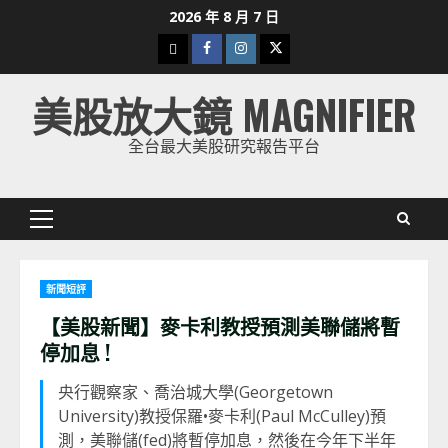
Skip
2026 年 8 月 7 日
to
下
Facebook
Instagram
Twitter
content
載
美股放大鏡 MAGNIFIER
美
股
全台最大美股研究報告平台
K
線
Primary
Menu
新聞短評
【美股新聞】麥卡利教授預測美聯儲將暫
停加息 !
央行觀察家、喬治城大學(Georgetown
University)教授保羅•麥卡利(Paul McCulley)預
測，美聯儲(fed)將暫停加息，然後在今年下半年