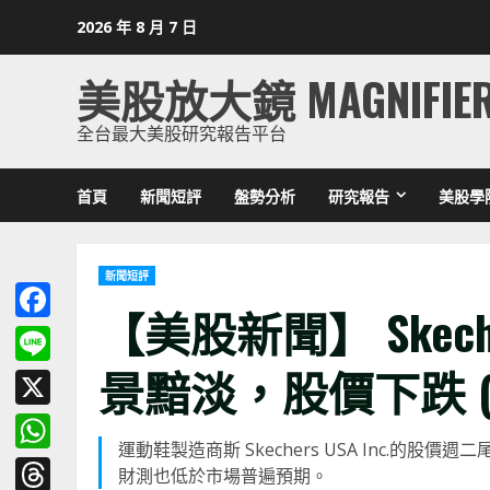
Skip
2026 年 8 月 7 日
to
content
美股放大鏡 MAGNIFIE
全台最大美股研究報告平台
首頁
新聞短評
盤勢分析
研究報告
美股學
新聞短評
【美股新聞】 Skec
Facebook
景黯淡，股價下跌 (20
Line
X
運動鞋製造商斯 Skechers USA Inc.
WhatsApp
財測也低於市場普遍預期。