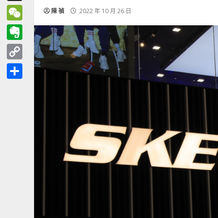
Threads
陳 禎
2022 年 10 月 26 日
WeChat
Evernote
Copy
Link
分
享