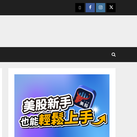
下
Facebook
Instagram
Twitter
載
美
股
K
線