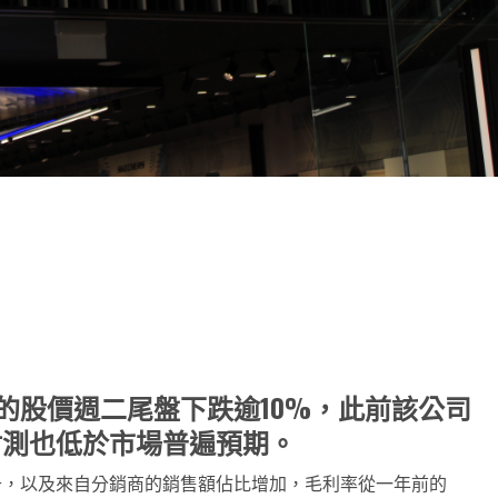
note
py
分
nk
享
 Inc.的股價週二尾盤下跌逾10%，此前該公司
財測也低於市場普遍預期。
本上升，以及來自分銷商的銷售額佔比增加，毛利率從一年前的