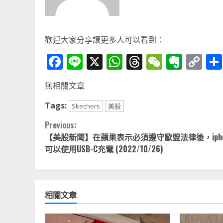
歡迎大家分享讓更多人可以看到：
Facebook
Line
X
WhatsApp
Threads
WeChat
Ever
Co
Li
無相關文章
Tags:
Skechers
美股
Continue
Previous:
【美股新聞】在蘋果表示必須遵守歐盟法律後，ipho
Reading
可以使用USB-C充電 (2022/10/26)
相關文章