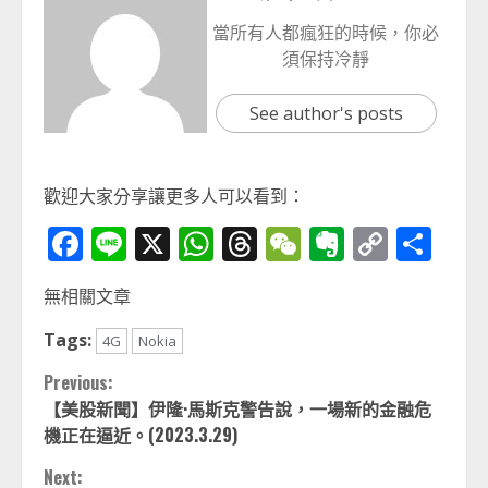
當所有人都瘋狂的時候，你必
須保持冷靜
See author's posts
歡迎大家分享讓更多人可以看到：
Facebook
Line
X
WhatsApp
Threads
WeChat
Evernot
Copy
分
Link
享
無相關文章
Tags:
4G
Nokia
Continue
Previous:
【美股新聞】伊隆·馬斯克警告說，一場新的金融危
Reading
機正在逼近。(2023.3.29)
Next: