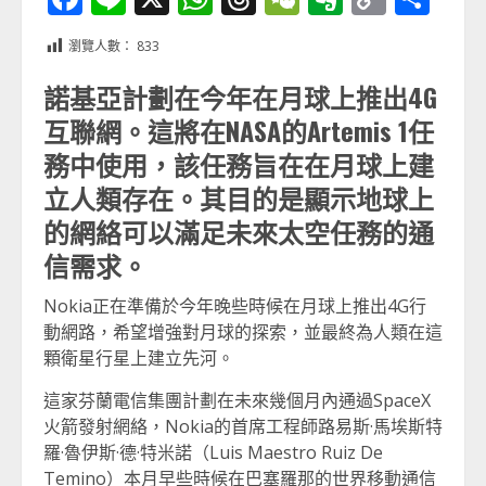
Link
享
瀏覽人數：
833
諾基亞計劃在今年在月球上推出4G
互聯網。這將在NASA的Artemis 1任
務中使用，該任務旨在在月球上建
立人類存在。其目的是顯示地球上
的網絡可以滿足未來太空任務的通
信需求。
Nokia正在準備於今年晚些時候在月球上推出4G行
動網路，希望增強對月球的探索，並最終為人類在這
顆衛星行星上建立先河。
這家芬蘭電信集團計劃在未來幾個月內通過SpaceX
火箭發射網絡，Nokia的首席工程師路易斯·馬埃斯特
羅·魯伊斯·德·特米諾（Luis Maestro Ruiz De
Temino）本月早些時候在巴塞羅那的世界移動通信