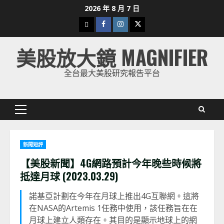
Skip
2026 年 8 月 7 日
to
下
Facebook
Instagram
Twitter
content
載
美股放大鏡 MAGNIFIER
美
股
全台最大美股研究報告平台
K
線
Primary
Menu
新聞短評
【美股新聞】4G網路預計今年晚些時候將
抵達月球 (2023.03.29)
諾基亞計劃在今年在月球上推出4G互聯網。這將
在NASA的Artemis 1任務中使用，該任務旨在在
月球上建立人類存在。其目的是顯示地球上的網