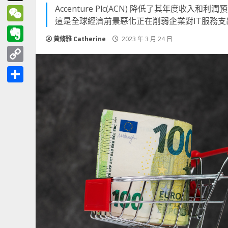
Accenture Plc(ACN) 降低了其年度收入
Threads
這是全球經濟前景惡化正在削弱企業對IT服務支
WeChat
黃脩雅 Catherine
2023 年 3 月 24 日
Evernote
Copy
Link
分
享