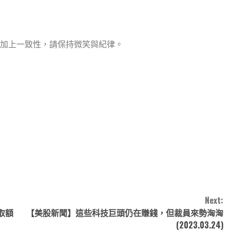
加上一致性，請保持微笑與紀律。
note
py
分
nk
享
Next:
取額
【美股新聞】這些科技巨頭仍在賺錢，但裁員來勢洶洶
(2023.03.24)