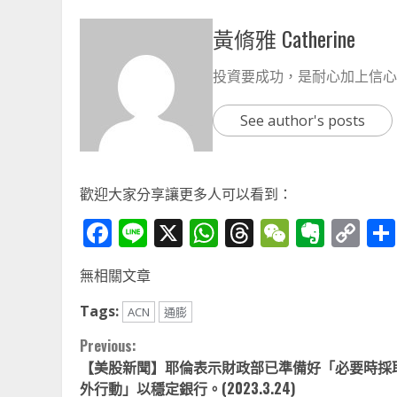
黃脩雅 Catherine
投資要成功，是耐心加上信心
See author's posts
歡迎大家分享讓更多人可以看到：
Facebook
Line
X
WhatsApp
Threads
WeChat
Ever
Co
Li
無相關文章
Tags:
ACN
通膨
Continue
Previous:
【美股新聞】耶倫表示財政部已準備好「必要時採
Reading
外行動」以穩定銀行。(2023.3.24)