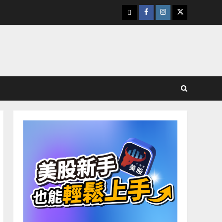
下
Facebook
Instagram
Twitter
載
美
股
K
線