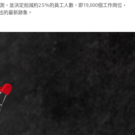
和利潤預測，並決定削減約2.5％的員工人數，即19,000個工作崗位，
出的最新跡象。