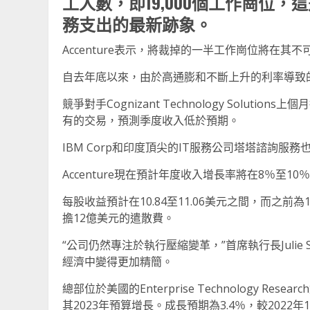
工人數，即19,000個工作崗位
務支出的最新跡象。
Accenture表示，將裁掉的一半工作崗位將在其
自去年底以來，由於高通膨和不斷上升的利率導致
競爭對手Cognizant Technology Solut
有的交易，預測季度收入低於預期。
IBM Corp和印度頂尖的IT服務公司塔塔諮詢
Accenture現在預計年度收入增長率將在8％至1
每股收益預計在10.84至11.06美元之間，而之前為1
擔12億美元的遣散費。
“公司仍然專注於執行壓縮變革，”首席執行長Juli
經濟中變得更加精簡。
總部位於美國的Enterprise Technology R
其2023年預算增長。成長預期為3.4％，較2022年