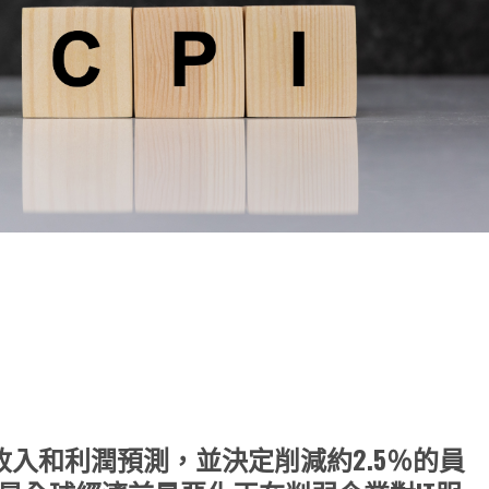
note
py
分
nk
享
低了其年度收入和利潤預測，並決定削減約2.5％的員