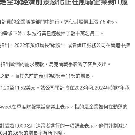
，這是全球經濟前景惡化正在削弱企業對IT服
不可計費的企業職能部門中進行，這使其股價上漲了6.4％。
的需求下降，科技行業已經裁掉了數十萬名員工。
ions上個月指出，2022年預訂增長“緩慢”，或者說IT服務公司在管道中擁
服務也指出歐洲的需求疲軟，烏克蘭戰爭影響了客戶支出。
0％之間，而其先前的預測為8％至11％的增長。
1.20至11.52美元。該公司預計將在2023年和2024年的財年承
e Sweet在季度財報電話會議上表示，指的是企業如何在動蕩的
esearch對超過1,000名IT決策者進行的一項調查表示，他們計劃減少
10月的5.6％的增長率有所下降。