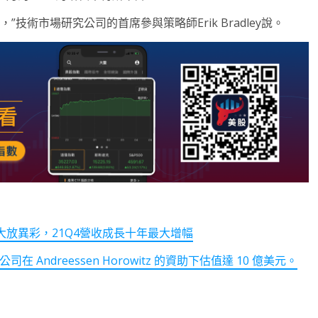
技術市場研究公司的首席參與策略師Erik Bradley說。
大放異彩，21Q4營收成長十年最大增幅
在 Andreessen Horowitz 的資助下估值達 10 億美元。