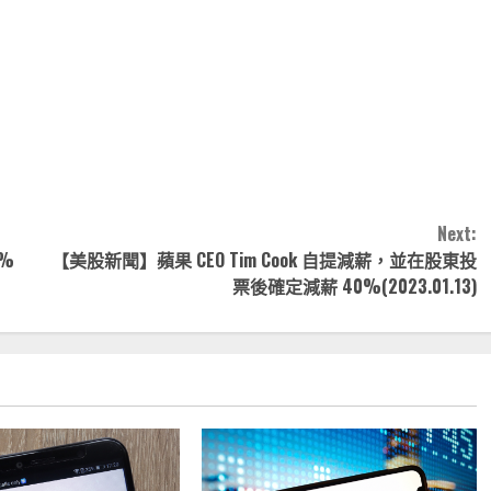
note
py
分
nk
享
Next:
%
【美股新聞】蘋果 CEO Tim Cook 自提減薪，並在股東投
票後確定減薪 40%(2023.01.13)