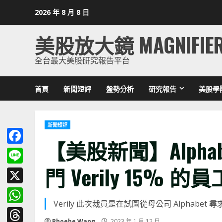
Skip
2026 年 8 月 8 日
to
content
美股放大鏡 MAGNIFIE
全台最大美股研究報告平台
首頁
新聞短評
盤勢分析
研究報告
美股學
新聞短評
【美股新聞】Alph
Facebook
門 Verily 15% 的員工 
Line
X
Verily 此次裁員是在試圖從母公司 Alphab
WhatsApp
Phoebe Wang
2023 年 1 月 12 日