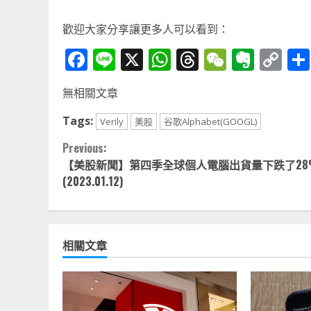
歡迎大家分享讓更多人可以看到：
Facebook
Line
X
WhatsApp
Threads
WeChat
Ever
Co
Li
無相關文章
Tags:
Verily
美股
谷歌Alphabet(GOOGL)
Continue
Previous:
【美股新聞】第四季全球個人電腦出貨量下跌了28
Reading
(2023.01.12)
相關文章