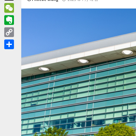
Threads
WeChat
Evernote
Copy
Link
分
享