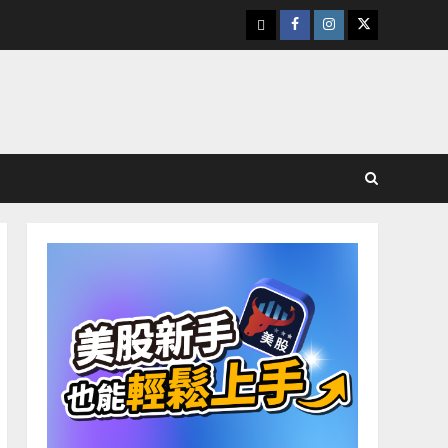
下
Facebook
Instagram
Twitter
載
美
股
K
線