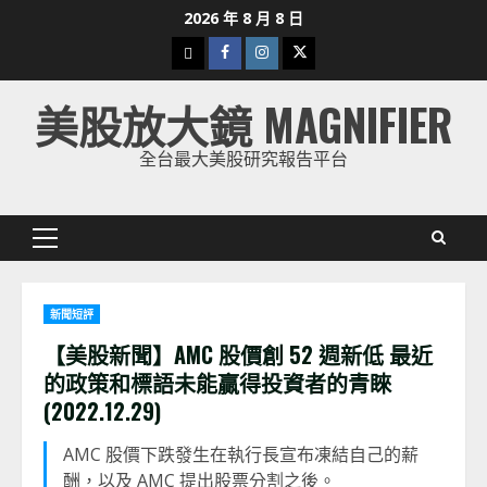
Skip
2026 年 8 月 8 日
to
下
Facebook
Instagram
Twitter
content
載
美股放大鏡 MAGNIFIER
美
股
全台最大美股研究報告平台
K
線
Primary
Menu
新聞短評
【美股新聞】AMC 股價創 52 週新低 最近
的政策和標語未能贏得投資者的青睞
(2022.12.29)
AMC 股價下跌發生在執行長宣布凍結自己的薪
酬，以及 AMC 提出股票分割之後。