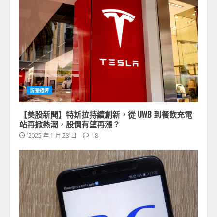
新聞短評
【美股新聞】特斯拉持續創新，從 UWB 到餐飲充電
站再掀熱潮，股價有望再漲？
2025 年 1 月 23 日
18