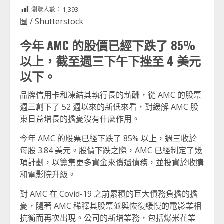
Link
享
瀏覽人數：
1,393
圖 / Shutterstock
今年 AMC 的股價已經下跌了 85%
以上，截至週三下午下挫至 4 美元
以下。
品牌信用卡和凍結其執行長的薪酬，從 AMC 的股票
週三創下了 52 週以來的新低來看，對緩解 AMC 股
東日益增長的擔憂沒有什麼作用。
今年 AMC 的股票已經下跌了 85% 以上，週三收於
每股 3.84 美元。股價下跌之際，AMC 已經制定了幾
項計劃，以籌集更多資金來償還債務，並投資於收購
和電影院升級。
對 AMC 在 Covid-19 之前累積的巨大債務負擔的擔
憂，隨著 AMC 稀釋其股票並與恢復緩慢的電影業相
抗衡而再次出現。公司的新增業務，包括爆米花業