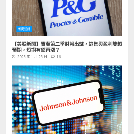
新聞短評
【美股新聞】寶潔第二季財報出爐，銷售與盈利雙超
預期，短期有望再漲？
2025 年 1 月 23 日
16